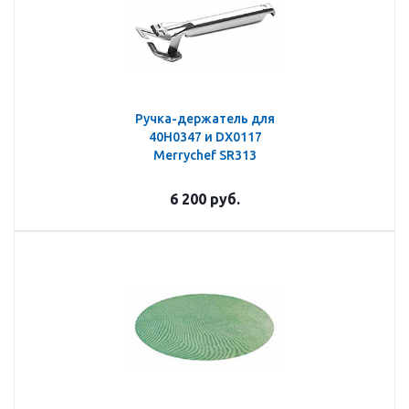
Ручка-держатель для
40H0347 и DX0117
Merrychef SR313
6 200
руб.