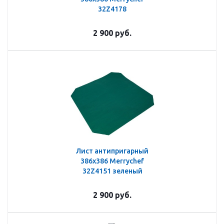
32Z4178
2 900
руб.
Лист антипригарный
386х386 Merrychef
32Z4151 зеленый
2 900
руб.