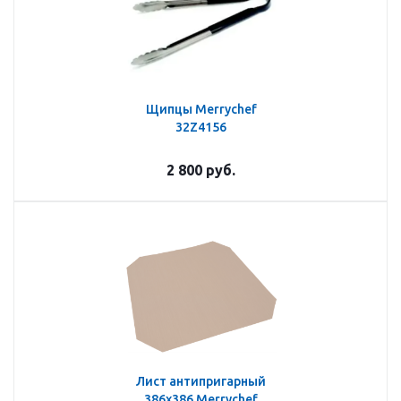
Щипцы Merrychef
32Z4156
2 800
руб.
Лист антипригарный
386х386 Merrychef