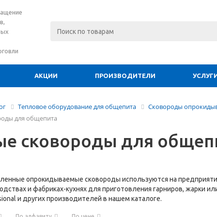
нащение
в,
вых
рговли
АКЦИИ
ПРОИЗВОДИТЕЛИ
УСЛУГ
ог
Тепловое оборудование для общепита
Сковороды опрокид
роды для общепита
ые сковороды для общеп
ленные опрокидываемые сковороды используются на предприятиях
дствах и фабриках-кухнях для приготовления гарниров, жарки ил
ssional и других производителей в нашем каталоге.
По алфавиту
По цене