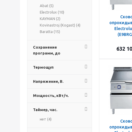
Abat (
5
)
Electrolux (
10
)
Сков
KAYMAN (
2
)
опрокидыв
Kovinastroj (Kogast) (
4
)
Electrol
Baratta (
15
)
(E9BRG
Сохранение
632 1
программ, до
Термощуп
Напряжение, В.
Мощность, кВт/ч.
Таймер, час.
нет (
4
)
Сков
опрокидыв