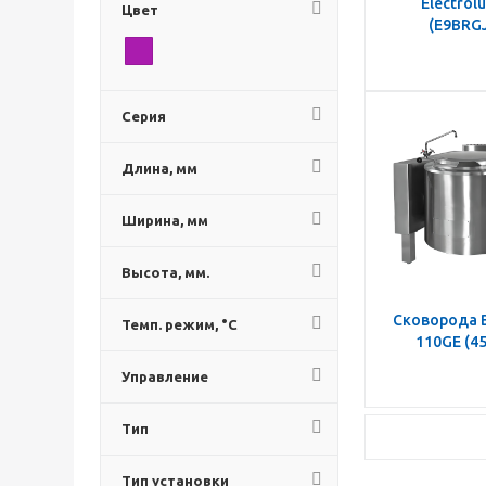
Electrol
Цвет
(E9BRG
Серия
Длина, мм
Ширина, мм
Высота, мм.
Сковорода B
Темп. режим, °C
110GE (4
Управление
Тип
Тип установки