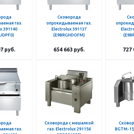
орода
Сковорода
Ск
аемая газ.
опрокидываемая газ.
опрокид
ux 391140
Electrolux 391137
Electr
JDPF0)
(E9BRGHDOFM)
(E9B
07
руб.
654 663
руб.
727 
орода
Сковорода с мешалкой
Сковор
аемая газ.
газ. Electrolux 291156
BGTM-150