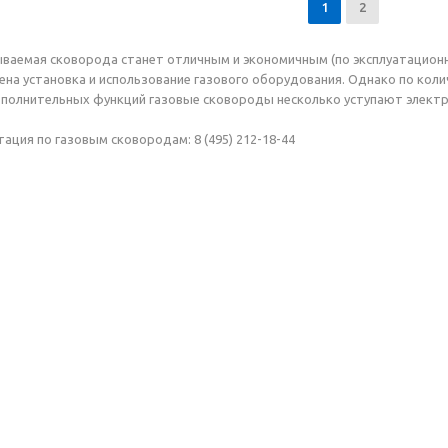
1
2
ываемая сковорода станет отличным и экономичным (по эксплуатацио
шена установка и использование газового оборудования. Однако по кол
полнительных функций газовые сковороды несколько уступают элект
ация по газовым сковородам: 8 (495) 212-18-44