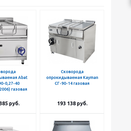
оворода
Сковорода
ываемая Abat
опрокидываемая Kayman
0-0,27-40
СГ-90-14 газовая
2006) газовая
385
руб.
193 138
руб.