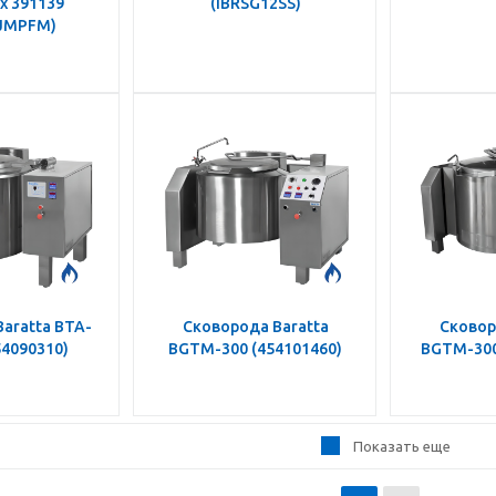
ux 391139
(IBRSG12SS)
JMPFM)
aratta BTA-
Сковорода Baratta
Сковор
54090310)
BGTM-300 (454101460)
BGTM-300
Показать еще