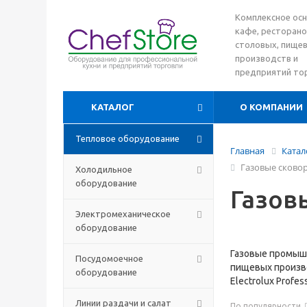
Комплексное ос
кафе, ресторано
столовых, пище
производств и
предприятий то
КАТАЛОГ
О КОМПАНИИ
Тепловое оборудование
Главная
Катал
Газовые сково
Холодильное
оборудование
Газов
Электромеханическое
оборудование
Газовые промыш
Посудомоечное
пищевых произво
оборудование
Electrolux Profe
Линии раздачи и салат
По популярности