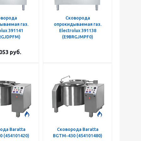
оворода
Сковорода
ываемая газ.
опрокидываемая газ.
olux 391141
Electrolux 391138
RGJDPFM)
(E9BRGJMPF0)
053
руб.
ода Baratta
Сковорода Baratta
 (454101420)
BGTM-430 (454101480)