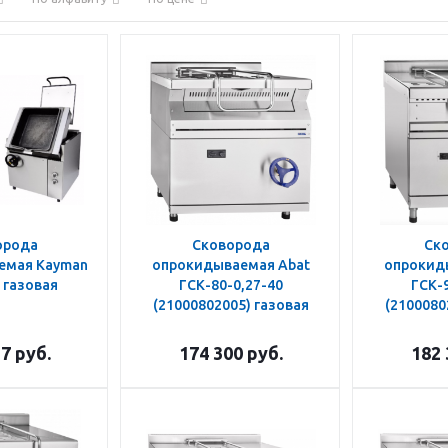
орода
Сковорода
Ск
емая Kayman
опрокидываемая Abat
опрокид
 газовая
ГСК-80-0,27-40
ГСК-9
(21000802005) газовая
(2100080
17
руб.
174 300
руб.
182 