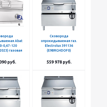
оворода
Сковорода
ываемая Abat
опрокидываемая газ.
0-0,67-120
Electrolux 391136
2023) газовая
(E9BRGHDOF0)
090
руб.
559 978
руб.