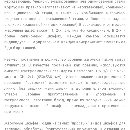
нержавеющей, "черной", эмалированной или оцинкованной стали.
Корпус как правило изготавливают из нержавеющей, крашенной
или оцинкованной стали, а также их комбинации (например,
лицевая сторона из нержавеющей стали, а боковые и задняя
стенка из крашенной или оцинкованной). В зависимости от модели
жарочный шкаф может 1, 2-х, 3-х или 4-х секционным. В 2-х и
более секционных шкафах, каждая камера оснащается
индивидуальным управлением. Каждая камера может вмещать от
2 до 6 противней.
Размер противней и количество уровней загрузки также могут
отличаться. В качестве противней, как правило, используются
емкости (гастроемкости) стандарта Gastronorn: GN 1/1 (530х325
мм) и GN 2/1 (650х530 мм). Использование гастроемкостей
позволяет "встроить" жарочные шкафы в производственную
линию без лишних манипуляций и дополнительной кухонной
утвари. Заранее приготовленные и уложенные в
гастроемкость заготовки блюд, прямо их холодильника можно
загружать в жарочный шкаф не перекладывая с противня на
противень.
Жарочные шкафы - один из самых "простых" видов шкафов для
тепловой обработки (приготовления) продуктов. В отличии от