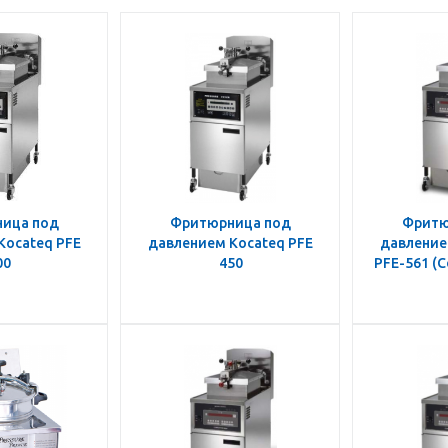
ица под
Фритюрница под
Фритю
Kocateq PFE
давлением Kocateq PFE
давление
00
450
PFE-561 (C