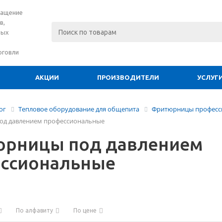
нащение
в,
вых
рговли
АКЦИИ
ПРОИЗВОДИТЕЛИ
УСЛУГ
ог
Тепловое оборудование для общепита
Фритюрницы професс
од давлением профессиональные
рницы под давлением
ссиональные
По алфавиту
По цене