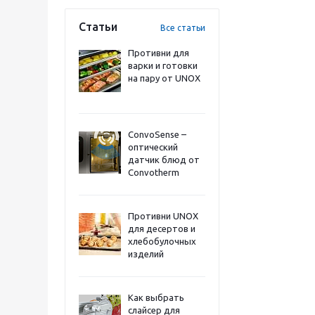
Статьи
Все статьи
Противни для
варки и готовки
на пару от UNOX
ConvoSense –
оптический
датчик блюд от
Convotherm
Противни UNOX
для десертов и
хлебобулочных
изделий
Как выбрать
слайсер для