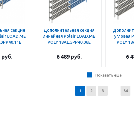
ьная секция
Дополнительная секция
Дополнит
lair LOAD.ME
линейная Polair LOAD.ME
угловая P
.3PP40.11E
POLY 18AL.5PP40.06E
POLY 18
2
руб.
6 489
руб.
6 4
Показать еще
1
2
3
34