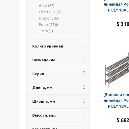
линейная Po
Abat (
22
)
POLY 18AL
Electrolux (
7
)
Hicold (
300
)
5 31
Polair (
336
)
ТММ (
1
)
Кол-во уровней
Назначение
Серия
Длина, мм
Дополнител
линейная Po
Ширина, мм
POLY 18AL
Высота, мм.
5 68