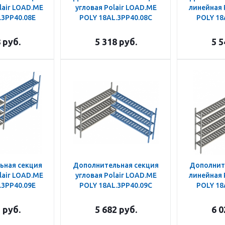
lair LOAD.ME
угловая Polair LOAD.ME
линейная 
.3PP40.08E
POLY 18AL.3PP40.08C
POLY 18
8
руб.
5 318
руб.
5 5
ьная секция
Дополнительная секция
Дополнит
lair LOAD.ME
угловая Polair LOAD.ME
линейная 
.3PP40.09E
POLY 18AL.3PP40.09C
POLY 18
2
руб.
5 682
руб.
6 0