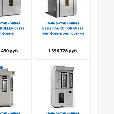
отационная
Печь ротационная
 ROLLER 68 газ
Bassanina ROTOR 68 газ
атформа
платформа без горелки
 490
руб.
1 356 726
руб.
отационная
Печь ротационная