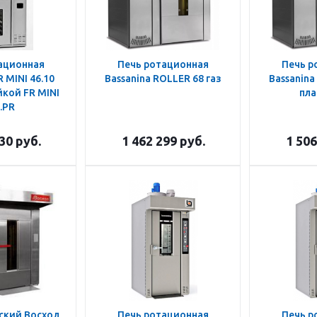
ационная
Печь ротационная
Печь р
R MINI 46.10
Bassanina ROLLER 68 газ
Bassanina
йкой FR MINI
пл
.PR
130
руб.
1 462 299
руб.
1 506
ский Восход
Печь ротационная
Печь р