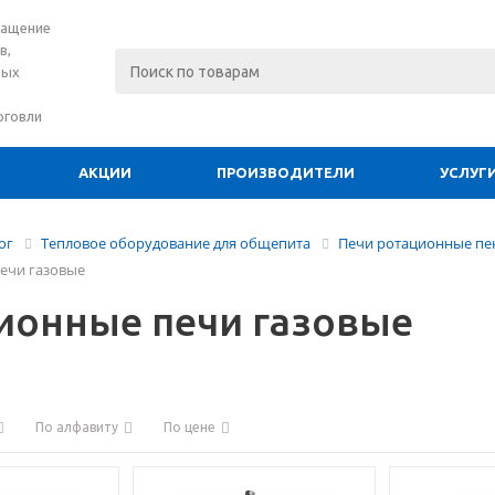
нащение
в,
вых
рговли
АКЦИИ
ПРОИЗВОДИТЕЛИ
УСЛУГ
ог
Тепловое оборудование для общепита
Печи ротационные пек
ечи газовые
ионные печи газовые
По алфавиту
По цене