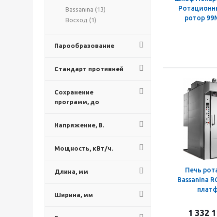
Ротационн
Bassanina (
13
)
ротор 99
Восход (
1
)
Парообразование
Стандарт противней
Сохранение
программ, до
Напряжение, В.
Мощность, кВт/ч.
Печь рот
Длина, мм
Bassanina R
плат
Ширина, мм
1 332 