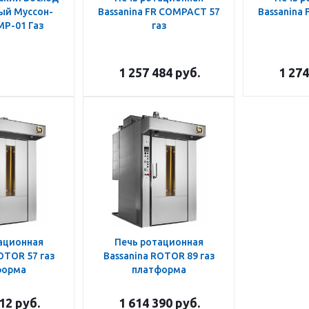
ый Муссон-
Bassanina FR COMPACT 57
Bassanina
МР-01 Газ
газ
1 257 484
руб.
1 274
ационная
Печь ротационная
OTOR 57 газ
Bassanina ROTOR 89 газ
форма
платформа
112
руб.
1 614 390
руб.