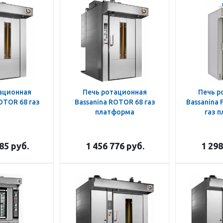
ационная
Печь ротационная
Печь р
OTOR 68 газ
Bassanina ROTOR 68 газ
Bassanina
платформа
газ 
585
руб.
1 456 776
руб.
1 298