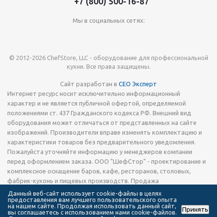
+7 (800) 500-16-87
Мы в социальных сетях:
© 2012-2026 ChefStore, LLC - оборудование для профессиональной
кухни. Все права защищены.
Сайт разработан в
СЕО Эксперт
Интернет ресурс носит исключительно информационный
характер и не является публичной офертой, определяемой
положениями ст. 437 Гражданского кодекса РФ. Внешний вид
оборудования может отличаться от представленных на сайте
изображений. Производители вправе изменять комплектацию и
характеристики товаров без предварительного уведомления.
Пожалуйста уточняйте информацию у менеджеров компании
перед оформлением заказа. ООО "ШефСтор" - проектирование и
комплексное оснащение баров, кафе, ресторанов, столовых,
фабрик-кухонь и пищевых производств. Продажа
технологического теплового, холодильного и
Данный веб-сайт использует cookie-файлы в целях
предоставления вам лучшего пользовательского опыта
электромеханического оборудования, запчастей, кухонной посуды
на нашем сайте. Продолжая использовать данный сайт,
Принять
и инвентаря, а также сервировочной посуды и приборов.
вы соглашаетесь с использованием нами cookie-файлов.