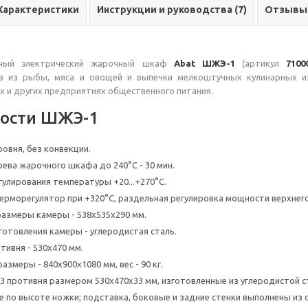
Характеристики
Инструкции и руководства (7)
Отзывы
ьный электрический жарочный шкаф
Abat ШЖЭ-1
(артикул
7100
в из рыбы, мяса и овощей и выпечки мелкоштучных кулинарных из
х и других предприятиях общественного питания.
ости ШЖЭ-1
уровня, без конвекции.
ева жарочного шкафа до 240°C - 30 мин.
улирования температуры +20...+270°C.
ерморегулятор при +320°С, раздельная регулировка мощности верхнего
размеры камеры - 538x535x290 мм.
готовления камеры - углеродистая сталь.
ивня - 530x470 мм.
азмеры - 840x900x1080 мм, вес - 90 кг.
3 противня размером 530x470x33 мм, изготовленные из углеродистой с
е по высоте ножки; подставка, боковые и задние стенки выполнены из