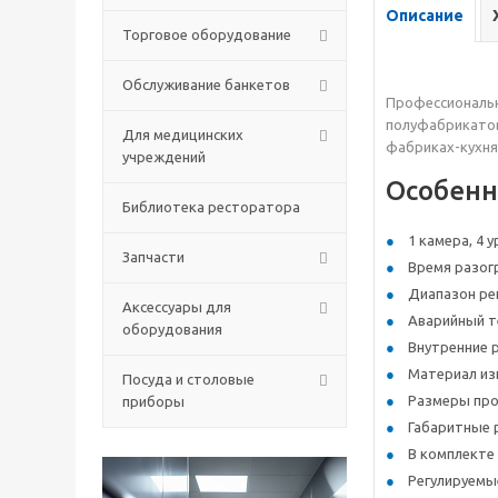
Описание
Торговое оборудование
Обслуживание банкетов
Профессионал
полуфабрикато
Для медицинских
фабриках-кухня
учреждений
Особенн
Библиотека ресторатора
1 камера, 4 
Запчасти
Время разогр
Диапазон рег
Аксессуары для
Аварийный т
оборудования
Внутренние 
Материал из
Посуда и столовые
Размеры прот
приборы
Габаритные р
В комплекте 
Регулируемы