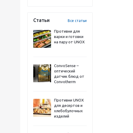
Статьи
Все статьи
Противни для
варки и готовки
на пару от UNOX
ConvoSense –
оптический
датчик блюд от
Convotherm
Противни UNOX
для десертов и
хлебобулочных
изделий