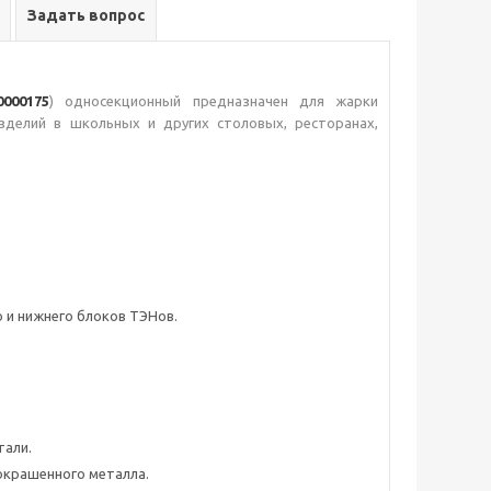
Задать вопрос
0000175
) односекционный предназначен для жарки
делий в школьных и других столовых, ресторанах,
 и нижнего блоков ТЭНов.
тали.
 окрашенного металла.