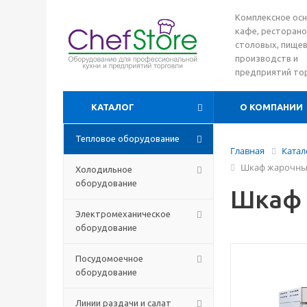
Комплексное ос
кафе, ресторано
столовых, пище
производств и
предприятий то
КАТАЛОГ
О КОМПАНИИ
Тепловое оборудование
Главная
Катал
Шкаф жарочный
Холодильное
оборудование
Шкаф 
Электромеханическое
оборудование
Посудомоечное
оборудование
Линии раздачи и салат