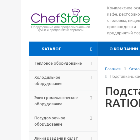
Комплексное ос
кафе, ресторано
столовых, пище
производств и
предприятий то
КАТАЛОГ
О КОМПАНИИ
Тепловое оборудование
Главная
Катал
Подставка-шкаф
Холодильное
оборудование
Подст
Электромеханическое
RATIO
оборудование
Посудомоечное
оборудование
Линии раздачи и салат