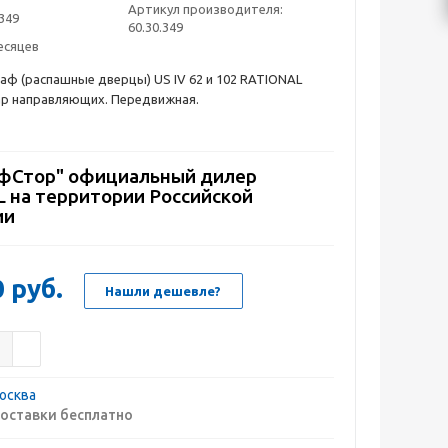
Артикул производителя:
.349
60.30.349
есяцев
ф (распашные дверцы) US IV 62 и 102 RATIONAL
 пар направляющих. Передвижная.
Стор" официальный дилер
 на территории Российской
ии
0
руб.
Нашли дешевле?
осква
оставки бесплатно