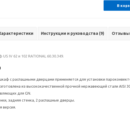
В корз
Характеристики
Инструкции и руководства (9)
Отзывы
US IV 62 и 102 RATIONAL 60.30.349.
и
каф с распашными дверцами применяется для установки пароконвекто
зготовлена из высококачественной прочной нержавеющей стали AISI 30
авляющих для GN.
нки, задняя стенка, 2 распашные дверцы.
 версия.