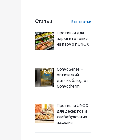
Статьи
Все статьи
Противни для
варки и готовки
на пару от UNOX
ConvoSense –
оптический
датчик блюд от
Convotherm
Противни UNOX
для десертов и
хлебобулочных
изделий