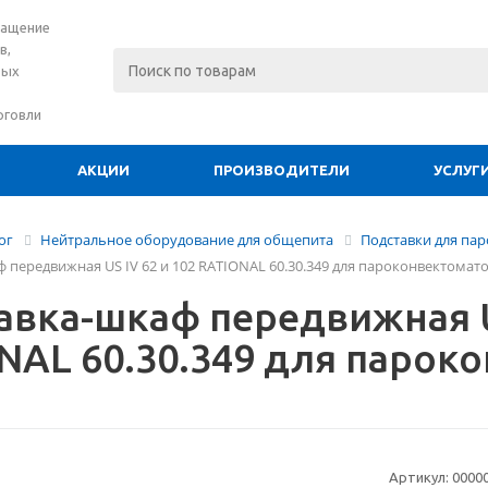
нащение
в,
вых
рговли
АКЦИИ
ПРОИЗВОДИТЕЛИ
УСЛУГ
ог
Нейтральное оборудование для общепита
Подставки для па
 передвижная US IV 62 и 102 RATIONAL 60.30.349 для пароконвектомат
авка-шкаф передвижная US
NAL 60.30.349 для парок
Артикул:
0000