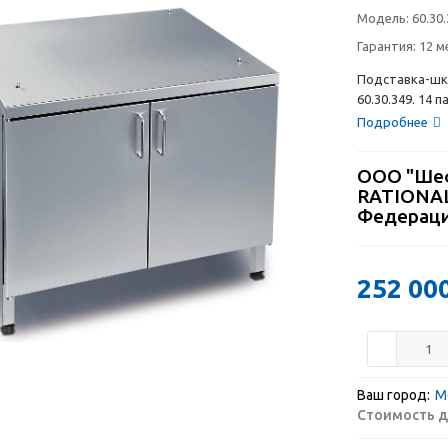
Модель:
60.30
Гарантия:
12 м
Подставка-шка
60.30.349. 14
Подробнее
ООО "Шеф
RATIONAL
Федерац
252 00
Ваш город:
М
Стоимость д