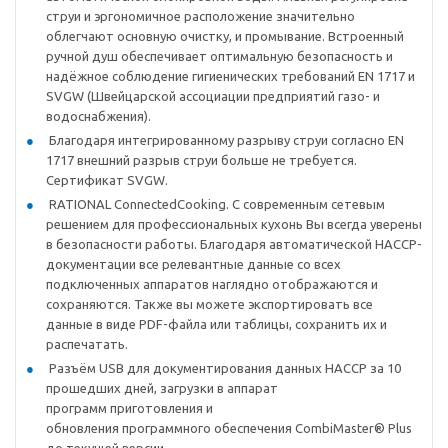
струи и эргономичное расположение значительно
облегчают основную очистку, и промывание. Встроенный
ручной душ обеспечивает оптимальную безопасность и
надёжное соблюдение гигиенических требований EN 1717 и
SVGW (Швейцарской ассоциации предприятий газо- и
водоснабжения).
Благодаря интегрированному разрыву струи согласно EN
1717 внешний разрыв струи больше не требуется.
Сертификат SVGW.
RATIONAL ConnectedCooking. С современным сетевым
решением для профессиональных кухонь Вы всегда уверены
в безопасности работы. Благодаря автоматической HACCP-
документации все релевантные данные со всех
подключенных аппаратов наглядно отображаются и
сохраняются. Также вы можете экспортировать все
данные в виде PDF-файла или таблицы, сохранить их и
распечатать.
Разъём USB для документирования данных HACCP за 10
прошедших дней, загрузки в аппарат
программ приготовления и
обновления программного обеспечения CombiMaster® Plus
до текущей версии.