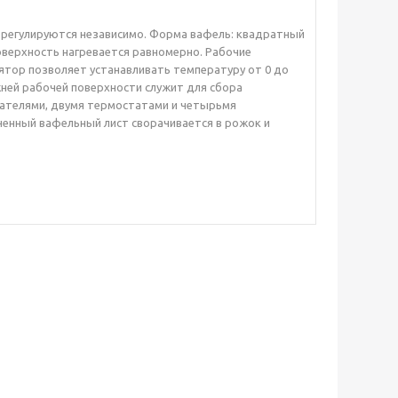
 регулируются независимо. Форма вафель: квадратный
поверхность нагревается равномерно. Рабочие
лятор позволяет устанавливать температуру от 0 до
жней рабочей поверхности служит для сбора
чателями, двумя термостатами и четырьмя
ченный вафельный лист сворачивается в рожок и