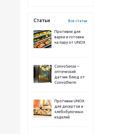
Статьи
Все статьи
Противни для
варки и готовки
на пару от UNOX
ConvoSense –
оптический
датчик блюд от
Convotherm
Противни UNOX
для десертов и
хлебобулочных
изделий