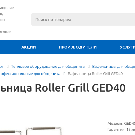
нащение
в,
вых
рговли
АКЦИИ
ПРОИЗВОДИТЕЛИ
УСЛУГ
ог
Тепловое оборудование для общепита
Вафельницы для обще
офессиональные для общепита
Вафельница Roller Grill GED40
ница Roller Grill GED40
Модель:
GED4
Гарантия:
12 м