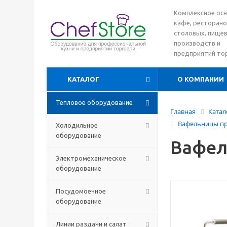
Комплексное ос
кафе, ресторано
столовых, пище
производств и
предприятий то
КАТАЛОГ
О КОМПАНИИ
Тепловое оборудование
Главная
Катал
Вафельницы пр
Холодильное
оборудование
Вафель
Электромеханическое
оборудование
Посудомоечное
оборудование
Линии раздачи и салат