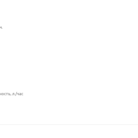
ч.
ость, л./час