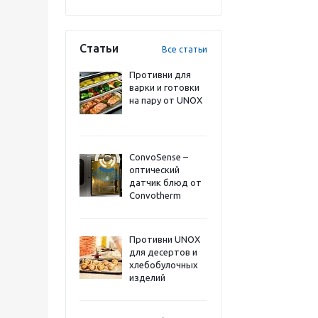
Статьи
Все статьи
Противни для
варки и готовки
на пару от UNOX
ConvoSense –
оптический
датчик блюд от
Convotherm
Противни UNOX
для десертов и
хлебобулочных
изделий