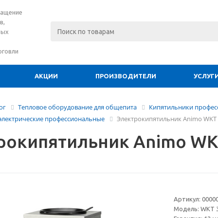
нащение
в,
вых
рговли
АКЦИИ
ПРОИЗВОДИТЕЛИ
УСЛУГ
ог
Тепловое оборудование для общепита
Кипятильники профес
электрические профессиональные
Электрокипятильник Animo WKT 
рокипятильник Animo WK
Артикул:
0000
Модель:
WKT 