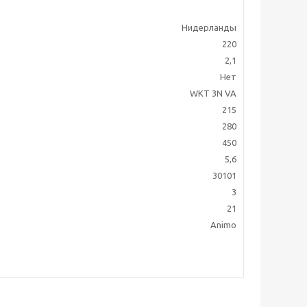
Нидерланды
220
2,1
Нет
WKT 3N VA
215
280
450
5,6
30101
3
21
Animo