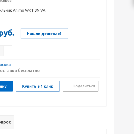
есяцев
ильник Animo WKT 3N VA
руб.
Нашли дешевле?
осква
оставки бесплатно
Поделиться
ину
Купить в 1 клик
опрос