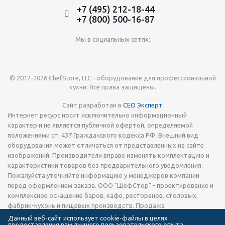
+7 (495) 212-18-44
+7 (800) 500-16-87
Мы в социальных сетях:
© 2012-2026 ChefStore, LLC - оборудование для профессиональной
кухни. Все права защищены.
Сайт разработан в
СЕО Эксперт
Интернет ресурс носит исключительно информационный
характер и не является публичной офертой, определяемой
положениями ст. 437 Гражданского кодекса РФ. Внешний вид
оборудования может отличаться от представленных на сайте
изображений. Производители вправе изменять комплектацию и
характеристики товаров без предварительного уведомления.
Пожалуйста уточняйте информацию у менеджеров компании
перед оформлением заказа. ООО "ШефСтор" - проектирование и
комплексное оснащение баров, кафе, ресторанов, столовых,
фабрик-кухонь и пищевых производств. Продажа
технологического теплового, холодильного и
Данный веб-сайт использует cookie-файлы в целях
предоставления вам лучшего пользовательского опыта