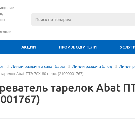
нащение
в,
вых
рговли
АКЦИИ
ПРОИЗВОДИТЕЛИ
УСЛУГ
ог
Линии раздачи и салат бары
Линии раздачи блюд
Линия р
тарелок Abat ПТЭ-70Х-80 нерж (21000001767)
реватель тарелок Abat П
0001767)