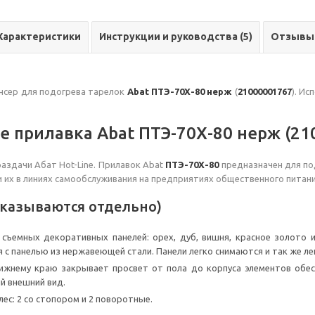
Характеристики
Инструкции и руководства (5)
Отзывы
нсер для подогрева тарелок
Abat ПТЭ-70Х-80 нерж
(
21000001767
). Ис
е прилавка Abat ПТЭ-70Х-80 нерж (21
аздачи Абат Hot-Line. Прилавок Abat
ПТЭ-70Х-80
предназначен для по
чи их в линиях самообслуживания на предприятиях общественного пита
аказываются отдельно)
 съемных декоративных панелей: орех, дуб, вишня, красное золото
 с панелью из нержавеющей стали. Панели легко снимаются и так же ле
ижнему краю закрывает просвет от пола до корпуса элементов обе
й внешний вид.
ес: 2 со стопором и 2 поворотные.