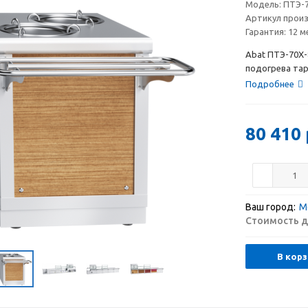
Модель:
ПТЭ-7
Артикул прои
Гарантия:
12 м
Abat ПТЭ-70Х-
подогрева таре
Подробнее
80 410
Ваш город:
М
Стоимость д
В корз