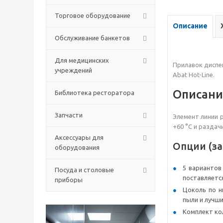
Торговое оборудование
Описание
Обслуживание банкетов
Для медицинских
Прилавок диспе
учреждений
Abat Hot-Line.
Описани
Библиотека ресторатора
Запчасти
Элемент линии р
+60 °C и разда
Аксессуары для
Опции (з
оборудования
5 вариантов
Посуда и столовые
поставляется
приборы
Цоколь по н
пыли и лучши
Комплект кол