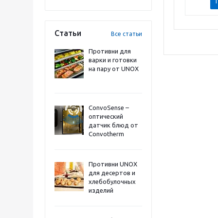
Статьи
Все статьи
Противни для
варки и готовки
на пару от UNOX
ConvoSense –
оптический
датчик блюд от
Convotherm
Противни UNOX
для десертов и
хлебобулочных
изделий