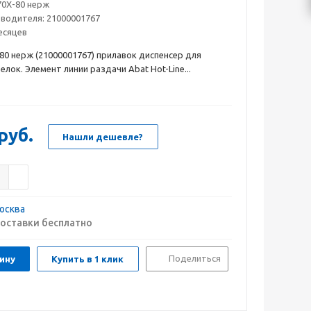
0Х-80 нерж
зводителя:
21000001767
есяцев
80 нерж (21000001767) прилавок диспенсер для
лок. Элемент линии раздачи Abat Hot-Line...
руб.
Нашли дешевле?
осква
оставки бесплатно
Поделиться
ину
Купить в 1 клик