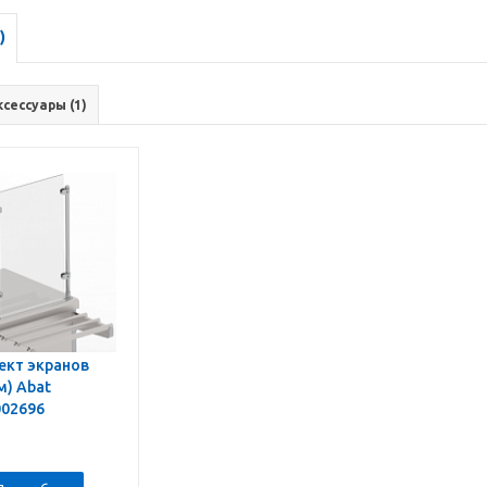
)
ксессуары (1)
ект экранов
м) Abat
002696