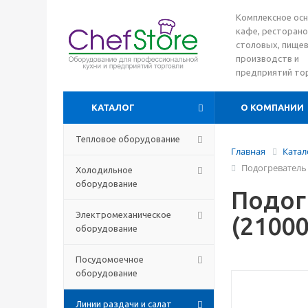
Комплексное ос
кафе, ресторано
столовых, пище
производств и
предприятий то
КАТАЛОГ
О КОМПАНИИ
Тепловое оборудование
Главная
Катал
Подогреватель 
Холодильное
оборудование
Подог
Электромеханическое
(2100
оборудование
Посудомоечное
оборудование
Линии раздачи и салат