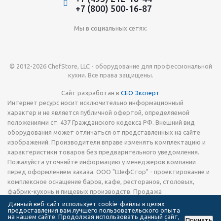
+7 (800) 500-16-87
Мы в социальных сетях:
© 2012-2026 ChefStore, LLC - оборудование для профессиональной
кухни. Все права защищены.
Сайт разработан в
СЕО Эксперт
Интернет ресурс носит исключительно информационный
характер и не является публичной офертой, определяемой
положениями ст. 437 Гражданского кодекса РФ. Внешний вид
оборудования может отличаться от представленных на сайте
изображений. Производители вправе изменять комплектацию и
характеристики товаров без предварительного уведомления.
Пожалуйста уточняйте информацию у менеджеров компании
перед оформлением заказа. ООО "ШефСтор" - проектирование и
комплексное оснащение баров, кафе, ресторанов, столовых,
фабрик-кухонь и пищевых производств. Продажа
технологического теплового, холодильного и
Данный веб-сайт использует cookie-файлы в целях
предоставления вам лучшего пользовательского опыта
электромеханического оборудования, запчастей, кухонной посуды
на нашем сайте. Продолжая использовать данный сайт,
Принять
и инвентаря, а также сервировочной посуды и приборов.