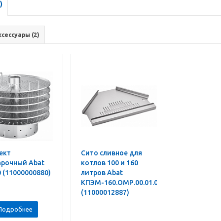
)
ксессуары (2)
ект
Сито сливное для
арочный Abat
котлов 100 и 160
 (11000000880)
литров Abat
КПЭМ-160.ОМР.00.01.000СБ
(11000012887)
Подробнее