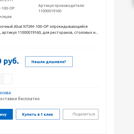
Артикул производителя:
-100-ОР
11000019160
есяцев
рочный Abat КПЭМ-100-ОР опрокидывающийся
 артикул 11000019160, для ресторанов, столовых и...
0
руб.
Нашли дешевле?
осква
оставки бесплатно
Поделиться
ину
Купить в 1 клик