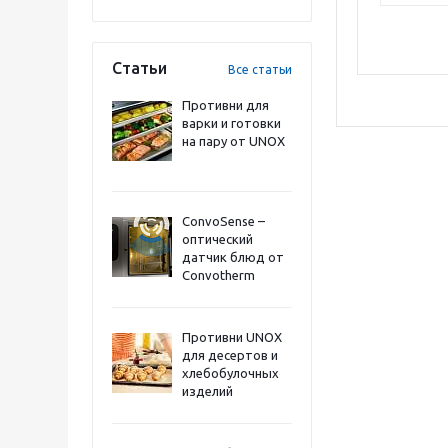
Статьи
Все статьи
Противни для
варки и готовки
на пару от UNOX
ConvoSense –
оптический
датчик блюд от
Convotherm
Противни UNOX
для десертов и
хлебобулочных
изделий