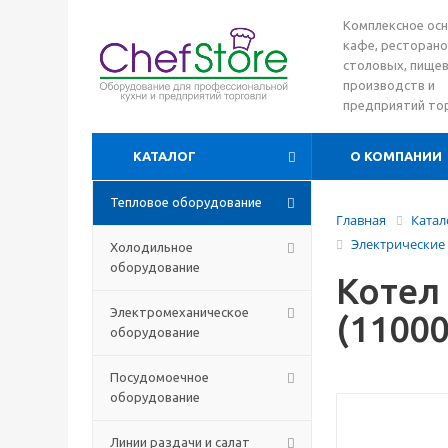
Комплексное ос
кафе, ресторано
столовых, пище
производств и
предприятий то
КАТАЛОГ
О КОМПАНИИ
Тепловое оборудование
Главная
Катал
Электрические
Холодильное
оборудование
Котел
Электромеханическое
(1100
оборудование
Посудомоечное
оборудование
Линии раздачи и салат