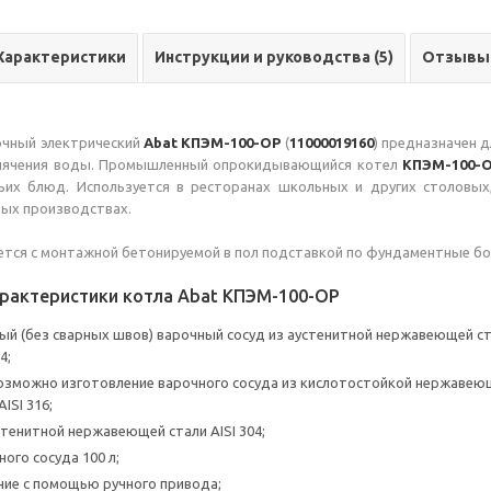
Характеристики
Инструкции и руководства (5)
Отзывы
очный электрический
Abat КПЭМ-100-ОР
(
11000019160
) предназначен д
ипячения воды. Промышленный опрокидывающийся котел
КПЭМ-100-
ьих блюд. Используется в ресторанах школьных и других столовых
вых производствах.
ется с монтажной бетонируемой в пол подставкой по фундаментные б
рактеристики котла Abat КПЭМ-100-ОР
ый (без сварных швов) варочный сосуд из аустенитной нержавеющей с
4;
возможно изготовление варочного сосуда из кислотостойкой нержавею
ISI 316;
стенитной нержавеющей стали AISI 304;
ого сосуда 100 л;
ие с помощью ручного привода;