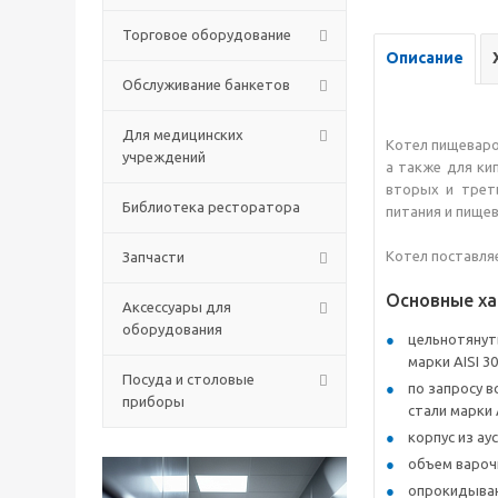
Торговое оборудование
Описание
Обслуживание банкетов
Для медицинских
Котел пищевар
учреждений
а также для к
вторых и трет
Библиотека ресторатора
питания и пище
Котел поставля
Запчасти
Основные ха
Аксессуары для
оборудования
цельнотянут
марки AISI 30
Посуда и столовые
по запросу 
приборы
стали марки A
корпус из ау
объем варочн
опрокидыван