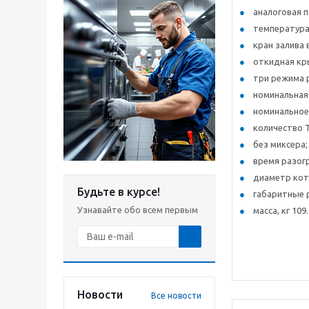
аналоговая п
температура
кран залива 
откидная кр
три режима ра
номинальная
номинальное 
количество Т
без миксера;
время разогре
диаметр котл
Будьте в курсе!
габаритные 
Узнавайте обо всем первым
масса, кг 109.
Новости
Все новости