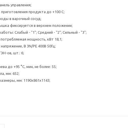
анель управления;
 приготовления продукта до +100 С;
воды в варочный сосуд;
ышка фиксируется в верхнем положении;
боты: Слабый - "1"; Средний - "2"; Сильный - "3";
 потребляемая мощность, кВт 18,1;
напряжение, В 3N/PE 400В 50Гц;
ЭН-ов, шт.: 6;
ва до +95 °C, мин, не более: 55;
а, мм: 652;
размеры, мм: 1190х861х1143;