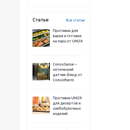
Статьи
Все статьи
Противни для
варки и готовки
на пару от UNOX
ConvoSense –
оптический
датчик блюд от
Convotherm
Противни UNOX
для десертов и
хлебобулочных
изделий