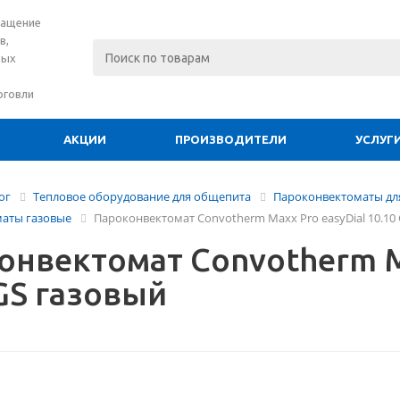
нащение
в,
вых
рговли
АКЦИИ
ПРОИЗВОДИТЕЛИ
УСЛУГ
ог
Тепловое оборудование для общепита
Пароконвектоматы для
аты газовые
Пароконвектомат Convotherm Maxx Pro easyDial 10.10
онвектомат Convotherm Ma
 GS газовый