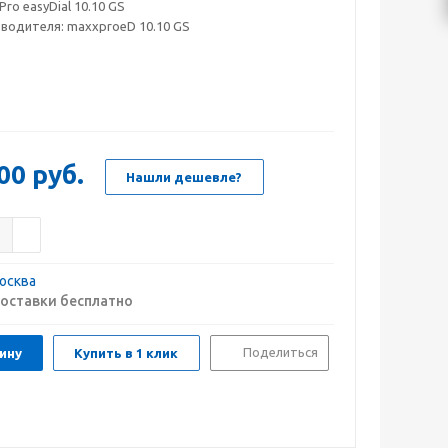
Pro easyDial 10.10 GS
зводителя:
maxxproeD 10.10 GS
00
руб.
Нашли дешевле?
осква
оставки бесплатно
Поделиться
ину
Купить в 1 клик