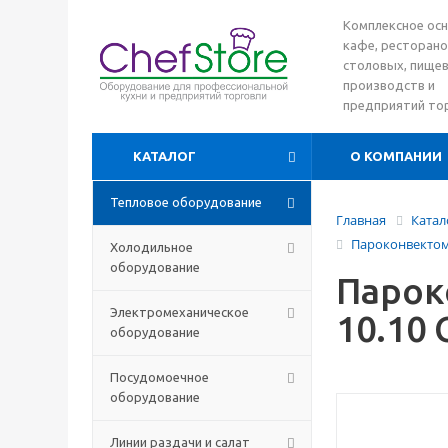
Комплексное ос
кафе, ресторано
столовых, пище
производств и
предприятий то
КАТАЛОГ
О КОМПАНИИ
Тепловое оборудование
Главная
Катал
Пароконвектом
Холодильное
оборудование
Парок
Электромеханическое
10.10
оборудование
Посудомоечное
оборудование
Линии раздачи и салат