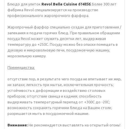
Блюдо для улиток
Revol Belle Cuisine
614856
.
Более 300 лет
фабрика Revol специализируется на производстве
профессионального жаропрочного фарфора.
Жаропрочный фарфор специально создан для приготовления /
запекания и подачи горячих блюд. При правильном обращении
посуда Revol может служить десятки лет, выдерживая
температуру до +250С. Посуду можно без опаски помещать в
духовую и микроволновую печи, посудомоечную машину,
морозильную камеру.
Преимущества:
отсутствие пор, в результате чего посуда не впитывает ни жир,
ни запахи; легкость при мытье, исключительная прочность;
устойчивость к деформации и воздействию столовых
приборов; отсутствие свинца и кадмия; способность
выдерживать температурный перепад от +300С до -20С;
возможность сохранять горячими блюда на Вашем столе;
разрешается мыть в посудомоечной машине.
Внимание:
Не рекомендуется выставлять на открытый огонь!