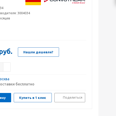
34
зводителя:
3004034
есяцев
руб.
Нашли дешевле?
осква
оставки бесплатно
Поделиться
ину
Купить в 1 клик