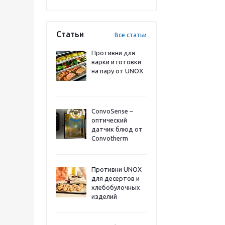
Статьи
Все статьи
Противни для
варки и готовки
на пару от UNOX
ConvoSense –
оптический
датчик блюд от
Convotherm
Противни UNOX
для десертов и
хлебобулочных
изделий