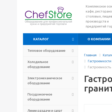
Комплексное ос
кафе, ресторано
столовых, пище
производств и
предприятий то
КАТАЛОГ
О КОМПАНИИ
Тепловое оборудование
Главная
Катал
Гастроемкости
Холодильное
Гастроемкость 
оборудование
Гастр
Электромеханическое
оборудование
грани
Посудомоечное
оборудование
Линии раздачи и салат