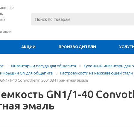
нащение
в,
вых
рговли
АКЦИИ
ПРОИЗВОДИТЕЛИ
УСЛУГ
ог
Инвентарь и посуда для общепита
Кухонный инвентарь для 
 и крышки GN для общепита
Гастроемкости из нержавеющей стали
GN1/1-40 Convotherm 3004034 гранитная эмаль
оемкость GN1/1-40 Convot
тная эмаль