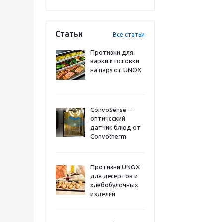
Статьи
Все статьи
Противни для
варки и готовки
на пару от UNOX
ConvoSense –
оптический
датчик блюд от
Convotherm
Противни UNOX
для десертов и
хлебобулочных
изделий