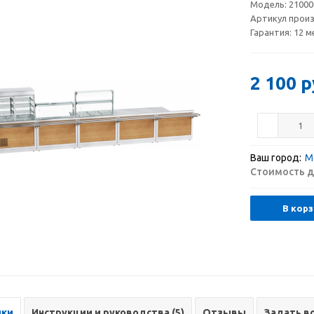
Модель:
21000
Артикул прои
Гарантия:
12 м
2 100
р
Ваш город:
М
Стоимость д
В корз
ики
Инструкции и руководства (5)
Отзывы
Задать в