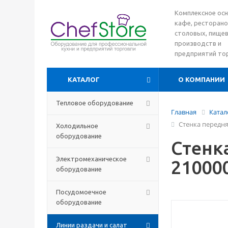
Комплексное ос
кафе, ресторано
столовых, пище
производств и
предприятий то
КАТАЛОГ
О КОМПАНИИ
Тепловое оборудование
Главная
Катал
Стенка передня
Холодильное
оборудование
Стенк
Электромеханическое
21000
оборудование
Посудомоечное
оборудование
Линии раздачи и салат