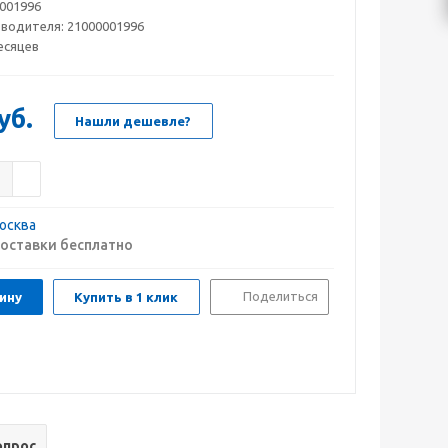
001996
зводителя:
21000001996
есяцев
уб.
Нашли дешевле?
осква
оставки бесплатно
Поделиться
ину
Купить в 1 клик
опрос