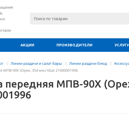
нащение
в,
вых
рговли
АКЦИИ
ПРОИЗВОДИТЕЛИ
УСЛУГ
ог
Линии раздачи и салат бары
Линии раздачи блюд
Аксессу
я МПВ-90Х (Орех, 354 мм) Abat 21000001996
а передняя МПВ-90Х (Орех
001996