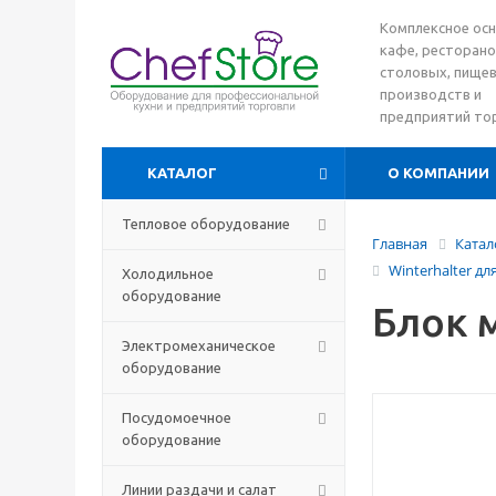
Комплексное ос
кафе, ресторано
столовых, пище
производств и
предприятий то
КАТАЛОГ
О КОМПАНИИ
Тепловое оборудование
Главная
Катал
Winterhalter д
Холодильное
оборудование
Блок м
Электромеханическое
оборудование
Посудомоечное
оборудование
Линии раздачи и салат