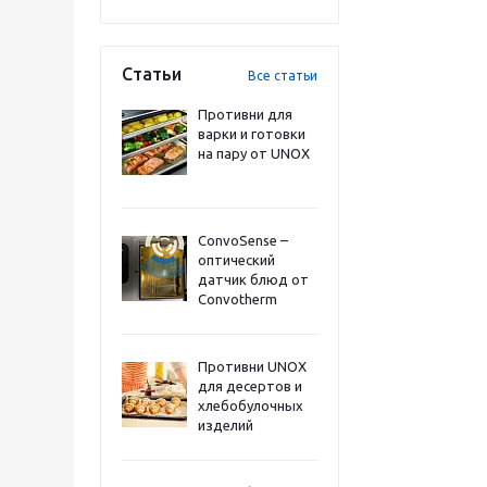
Статьи
Все статьи
Противни для
варки и готовки
на пару от UNOX
ConvoSense –
оптический
датчик блюд от
Convotherm
Противни UNOX
для десертов и
хлебобулочных
изделий