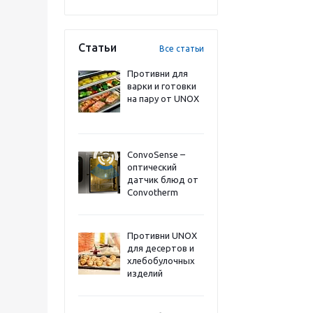
Статьи
Все статьи
Противни для
варки и готовки
на пару от UNOX
ConvoSense –
оптический
датчик блюд от
Convotherm
Противни UNOX
для десертов и
хлебобулочных
изделий