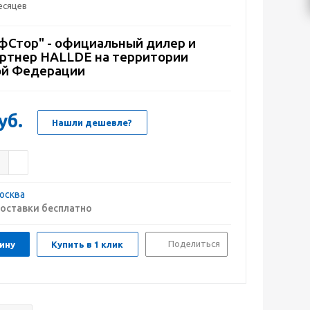
есяцев
Стор" - официальный дилер и
артнер HALLDE на территории
ой Федерации
уб.
Нашли дешевле?
осква
оставки бесплатно
Поделиться
ину
Купить в 1 клик