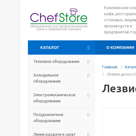
Комплексное ос
кафе, ресторано
столовых, пище
производств и
предприятий то
КАТАЛОГ
О КОМПАНИИ
Тепловое оборудование
Главная
Катал
Лезвие диска с
Холодильное
оборудование
Лезви
Электромеханическое
оборудование
Посудомоечное
оборудование
Линии раздачи и салат