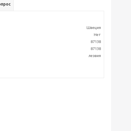
опрос
Швеция
Нет
87138
87138
лезвия