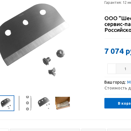
Гарантия:
12 м
ООО "Шеф
сервис-п
Российск
7 074
р
Ваш город:
М
Стоимость д
В корз