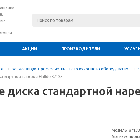
нащение
в,
вых
рговли
АКЦИИ
ПРОИЗВОДИТЕЛИ
УСЛУГ
ог
Запчасти для профессионального кухонного оборудования
З
тандартной нарезки Hallde 87138
е диска стандартной наре
Модель:
87138
Артикул прои