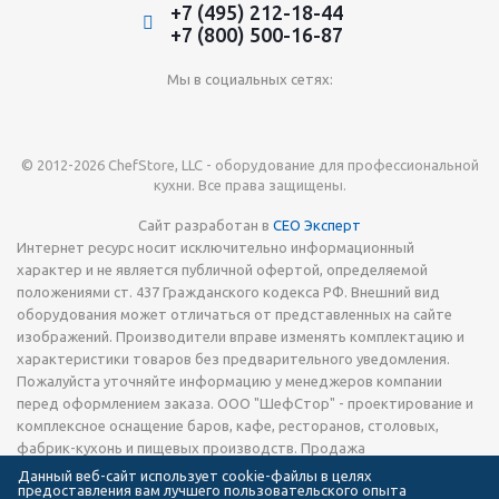
+7 (495) 212-18-44
+7 (800) 500-16-87
Мы в социальных сетях:
© 2012-2026 ChefStore, LLC - оборудование для профессиональной
кухни. Все права защищены.
Сайт разработан в
СЕО Эксперт
Интернет ресурс носит исключительно информационный
характер и не является публичной офертой, определяемой
положениями ст. 437 Гражданского кодекса РФ. Внешний вид
оборудования может отличаться от представленных на сайте
изображений. Производители вправе изменять комплектацию и
характеристики товаров без предварительного уведомления.
Пожалуйста уточняйте информацию у менеджеров компании
перед оформлением заказа. ООО "ШефСтор" - проектирование и
комплексное оснащение баров, кафе, ресторанов, столовых,
фабрик-кухонь и пищевых производств. Продажа
технологического теплового, холодильного и
Данный веб-сайт использует cookie-файлы в целях
предоставления вам лучшего пользовательского опыта
электромеханического оборудования, запчастей, кухонной посуды