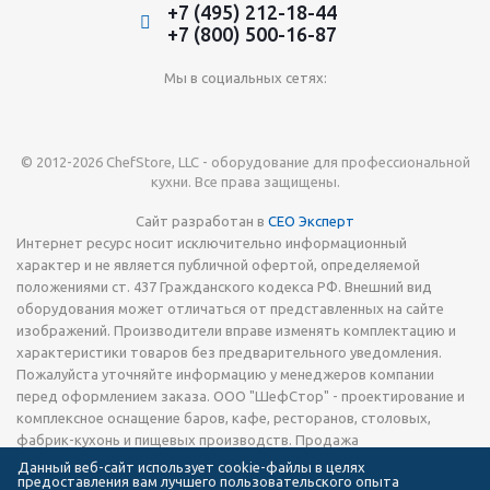
+7 (495) 212-18-44
+7 (800) 500-16-87
Мы в социальных сетях:
© 2012-2026 ChefStore, LLC - оборудование для профессиональной
кухни. Все права защищены.
Сайт разработан в
СЕО Эксперт
Интернет ресурс носит исключительно информационный
характер и не является публичной офертой, определяемой
положениями ст. 437 Гражданского кодекса РФ. Внешний вид
оборудования может отличаться от представленных на сайте
изображений. Производители вправе изменять комплектацию и
характеристики товаров без предварительного уведомления.
Пожалуйста уточняйте информацию у менеджеров компании
перед оформлением заказа. ООО "ШефСтор" - проектирование и
комплексное оснащение баров, кафе, ресторанов, столовых,
фабрик-кухонь и пищевых производств. Продажа
технологического теплового, холодильного и
Данный веб-сайт использует cookie-файлы в целях
предоставления вам лучшего пользовательского опыта
электромеханического оборудования, запчастей, кухонной посуды