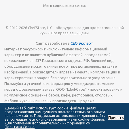
Мы в социальных сетях:
© 2012-2026 ChefStore, LLC - оборудование для профессиональной
кухни. Все права защищены.
Сайт разработан в
СЕО Эксперт
Интернет ресурс носит исключительно информационный
характер и не является публичной офертой, определяемой
положениями ст. 437 Гражданского кодекса РФ. Внешний вид
оборудования может отличаться от представленных на сайте
изображений. Производители вправе изменять комплектацию и
характеристики товаров без предварительного уведомления.
Пожалуйста уточняйте информацию у менеджеров компании
перед оформлением заказа. ООО "ШефСтор" - проектирование и
комплексное оснащение баров, кафе, ресторанов, столовых,
фабрик-кухонь и пищевых производств. Продажа
технологического теплового, холодильного и
Данный веб-сайт использует cookie-файлы в целях
предоставления вам лучшего пользовательского опыта
электромеханического оборудования, запчастей, кухонной посуды
на нашем сайте. Продолжая использовать данный сайт,
Принять
и инвентаря, а также сервировочной посуды и приборов.
вы соглашаетесь с использованием нами cookie-файлов.
Для получения дополнительной информации см.
Оказываем услуги по техническому обслуживанию и ремонту
Политика Cookie
.