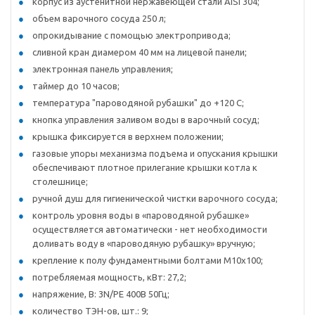
корпус из аустенитной нержавеющей стали AISI 304;
объем варочного сосуда 250 л;
опрокидывание с помощью электропривода;
сливной кран диамером 40 мм на лицевой панели;
электронная панель управления;
таймер до 10 часов;
температура "пароводяной рубашки" до +120 С;
кнопка управления заливом воды в варочный сосуд;
крышка фиксируется в верхнем положении;
газовые упоры механизма подъема и опускания крышки
обеспечивают плотное прилегание крышки котла к
столешнице;
ручной душ для гигиенической чистки варочного сосуда;
контроль уровня воды в «пароводяной рубашке»
осуществляется автоматически - нет необходимости
доливать воду в «пароводяную рубашку» вручную;
крепление к полу фундаментными болтами М10х100;
потребляемая мощность, кВт: 27,2;
напряжение, В: 3N/PE 400В 50Гц;
количество ТЭН-ов, шт.: 9;