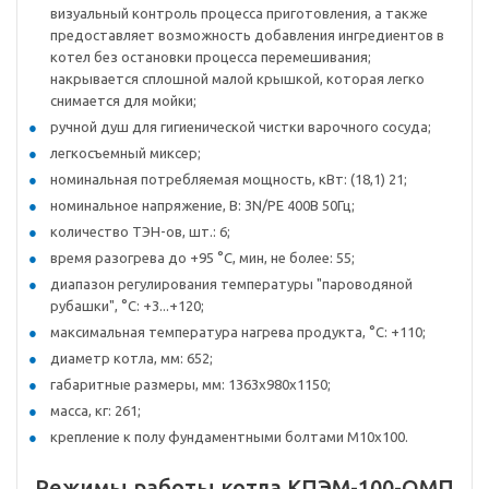
визуальный контроль процесса приготовления, а также
предоставляет возможность добавления ингредиентов в
котел без остановки процесса перемешивания;
накрывается сплошной малой крышкой, которая легко
снимается для мойки;
ручной душ для гигиенической чистки варочного сосуда;
легкосъемный миксер;
номинальная потребляемая мощность, кВт: (18,1) 21;
номинальное напряжение, В: 3N/PE 400В 50Гц;
количество ТЭН-ов, шт.: 6;
время разогрева до +95 °C, мин, не более: 55;
диапазон регулирования температуры "пароводяной
рубашки", °C: +3...+120;
максимальная температура нагрева продукта, °C: +110;
диаметр котла, мм: 652;
габаритные размеры, мм: 1363х980х1150;
масса, кг: 261;
крепление к полу фундаментными болтами М10х100.
Режимы работы котла КПЭМ-100-ОМП