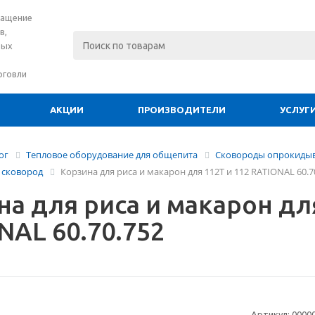
нащение
в,
вых
рговли
АКЦИИ
ПРОИЗВОДИТЕЛИ
УСЛУГ
ог
Тепловое оборудование для общепита
Сковороды опрокид
 сковород
Корзина для риса и макарон для 112Т и 112 RATIONAL 60.7
а для риса и макарон для
NAL 60.70.752
Артикул:
0000