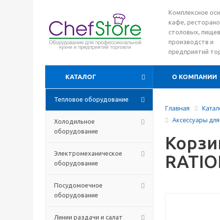
Комплексное ос
кафе, ресторано
столовых, пище
производств и
предприятий то
КАТАЛОГ
О КОМПАНИИ
Тепловое оборудование
Главная
Катал
Аксессуары для
Холодильное
оборудование
Корзин
Электромеханическое
RATIO
оборудование
Посудомоечное
оборудование
Линии раздачи и салат