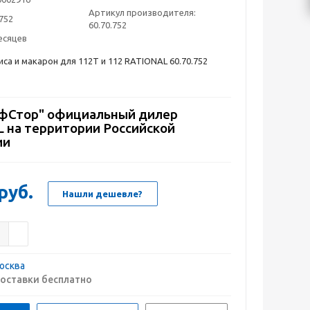
Артикул производителя:
.752
60.70.752
есяцев
иса и макарон для 112Т и 112 RATIONAL 60.70.752
Стор" официальный дилер
 на территории Российской
ии
руб.
Нашли дешевле?
осква
оставки бесплатно