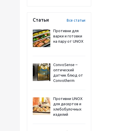
Статьи
Все статьи
Противни для
варки и готовки
на пару от UNOX
ConvoSense –
оптический
датчик блюд от
Convotherm
Противни UNOX
для десертов и
хлебобулочных
изделий