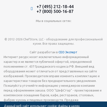
+7 (495) 212-18-44
+7 (800) 500-16-87
Мы в социальных сетях:
© 2012-2026 ChefStore, LLC - оборудование для профессиональной
кухни. Все права защищены.
Сайт разработан в
СЕО Эксперт
Интернет ресурс носит исключительно информационный
характер и не является публичной офертой, определяемой
положениями ст. 437 Гражданского кодекса РФ. Внешний вид
оборудования может отличаться от представленных на сайте
изображений. Производители вправе изменять комплектацию и
характеристики товаров без предварительного уведомления.
Пожалуйста уточняйте информацию у менеджеров компании
перед оформлением заказа. ООО "ШефСтор" - проектирование и
комплексное оснащение баров, кафе, ресторанов, столовых,
фабрик-кухонь и пищевых производств. Продажа
технологического теплового, холодильного и
Данный веб-сайт использует cookie-файлы в целях