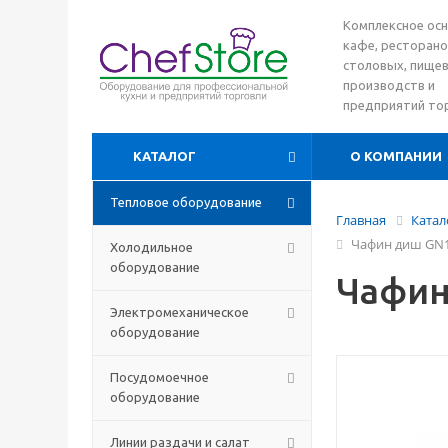
Комплексное ос
кафе, ресторано
столовых, пище
производств и
предприятий то
КАТАЛОГ
О КОМПАНИИ
Тепловое оборудование
Главная
Катал
Чафин диш GN1
Холодильное
оборудование
Чафин
Электромеханическое
оборудование
Посудомоечное
оборудование
Линии раздачи и салат