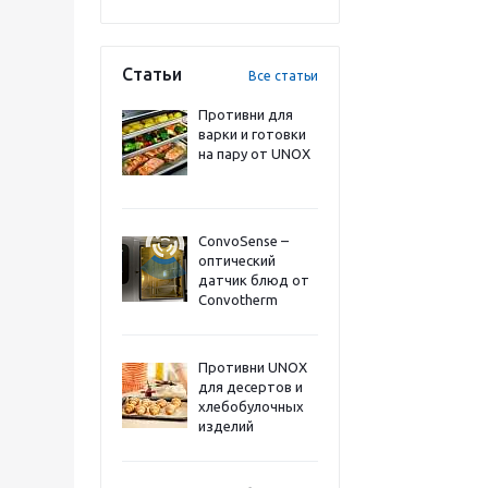
Статьи
Все статьи
Противни для
варки и готовки
на пару от UNOX
ConvoSense –
оптический
датчик блюд от
Convotherm
Противни UNOX
для десертов и
хлебобулочных
изделий