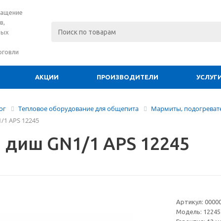
нащение
в,
вых
рговли
АКЦИИ
ПРОИЗВОДИТЕЛИ
УСЛУГ
ог
Тепловое оборудование для общепита
Мармиты, подогреват
/1 APS 12245
 диш GN1/1 APS 12245
Артикул:
0000
Модель:
12245