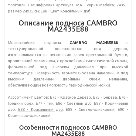
торговли. Расшифровка артикула: MA - серия Madeira; 2435 -
размер 24х35 см; E88 - цвет красильный дуб.
Описание подноса CAMBRO
MA2435E88
Многослойные подносы
CAMBRO MA2435E88
с
текстурированной поверхностью под дерево,
изготавливаются из нескольких слоев прессованной бумаги,
пропитанной меламином, с прослойками синтетической смолы,
формованной под высоким давлением при высокой
температуре. Поверхность герметизирована нанесенным под
высоким давлением двойным слоем меламина,
обеспечивающим возможность периодической мойки.
Ассортимент цветов: Е73 - Красное дерево, Е75 - Береза, Е76 -
Грецкий орех, Е77 - Тик, Е86 - Светлый дуб, Е87 - Коричневый
дуб,
Е88 - Красильный дуб
, Е89 - Светло-оливковый, Е90 -
Коричнево-оливковый.
Особенности подносов CAMBRO
MA2435E88