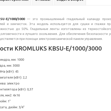
U-E/1000/3000
— это промышленный гладильный каландр произв
лей и химчисток. Эта модель используется для сушки и глажки пр
ажностью до 50%. Гладильные ленты изготовлены из термостойког
олговечности и лучшего скольжения. Для обеспечения безопасности у
ществляется при помощи электромеханической панели управления.
ости KROMLUKS KBSU-E/1000/3000
индра, мм: 1000
ра, мм: 3000
На (кВт): 45
гателя (кВт): 2,2
ева: электро
тилятора (кВт): 0,37
ля, мм2: 4х16
юйм: 1"
ата, дюйм: 3/4"