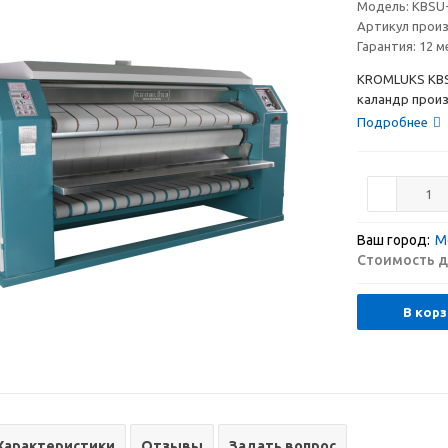
Модель:
KBSU-
Артикул прои
Гарантия:
12 м
KROMLUKS KBS
каландр произ
Подробнее
Ваш город:
М
Стоимость д
В корз
Характеристики
Отзывы
Задать вопрос