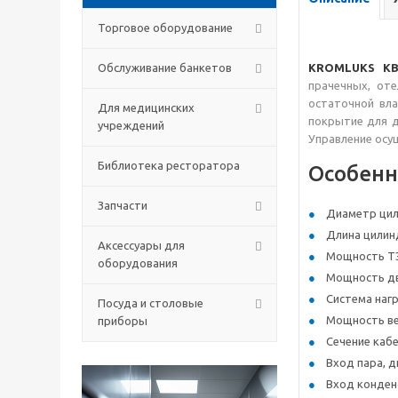
Торговое оборудование
Обслуживание банкетов
KROMLUKS KBS
прачечных, оте
остаточной вл
Для медицинских
покрытие для д
учреждений
Управление осу
Библиотека ресторатора
Особенн
Запчасти
Диаметр цил
Длина цилинд
Аксессуары для
Мощность ТЭ
оборудования
Мощность дви
Система нагр
Посуда и столовые
Мощность вен
приборы
Сечение кабе
Вход пара, д
Вход конденс