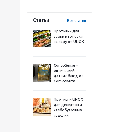
Статьи
Все статьи
Противни для
варки и готовки
на пару от UNOX
ConvoSense –
оптический
датчик блюд от
Convotherm
Противни UNOX
для десертов и
хлебобулочных
изделий