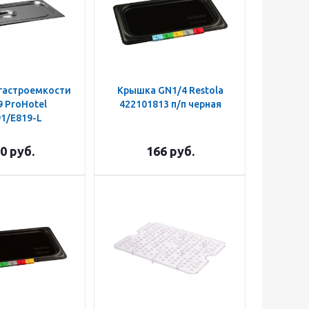
гастроемкости
Крышка GN1/4 Restola
 ProHotel
422101813 п/п черная
1/E819-L
0
руб.
166
руб.