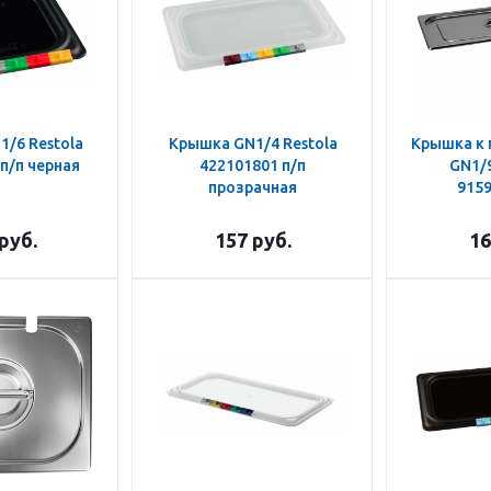
/6 Restola
Крышка GN1/4 Restola
Крышка к 
п/п черная
422101801 п/п
GN1/9
прозрачная
9159
руб.
157
руб.
16