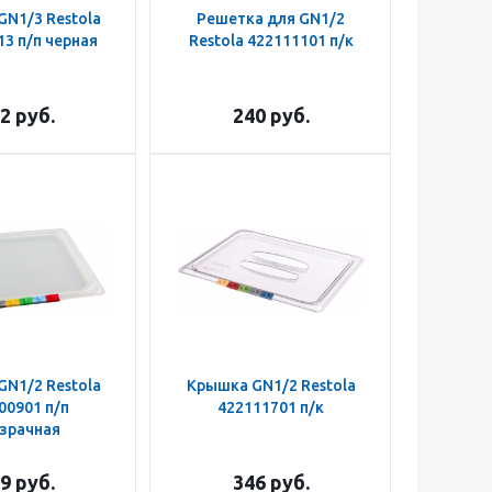
N1/3 Restola
Решетка для GN1/2
3 п/п черная
Restola 422111101 п/к
2
руб.
240
руб.
N1/2 Restola
Крышка GN1/2 Restola
00901 п/п
422111701 п/к
зрачная
9
руб.
346
руб.