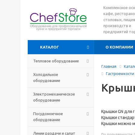
Комплексное ос
кафе, ресторано
столовых, пище
производств и
предприятий то
КАТАЛОГ
О КОМПАНИИ
Тепловое оборудование
Главная
Катал
Гастроемкости
Холодильное
оборудование
Крышк
Электромеханическое
оборудование
Крышки GN для г
Посудомоечное
Крышки стандарт
оборудование
Крышки можно м
Линии раздачи и салат
По популярности