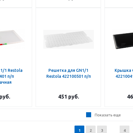
/1 Restola
Решетка для GN1/1
Крышка G
401 п/п
Restola 422100501 п/п
42210041
ачная
руб.
451
руб.
46
Показать еще
1
2
3
4