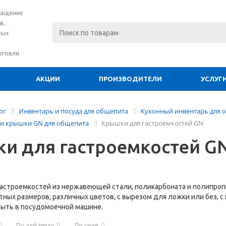
нащение
в,
вых
рговли
АКЦИИ
ПРОИЗВОДИТЕЛИ
УСЛУГ
ог
Инвентарь и посуда для общепита
Кухонный инвентарь для 
 и крышки GN для общепита
Крышки для гастроемкостей GN
и для гастроемкостей G
астроемкостей из нержавеющей стали, поликарбоната и полипропи
ных размеров, различных цветов, с вырезом для ложки или без, с 
ыть в посудомоечной машине.
По алфавиту
По цене