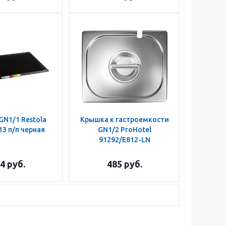
N1/1 Restola
Крышка к гастроемкости
3 п/п черная
GN1/2 ProHotel
91292/E812-LN
4
руб.
485
руб.