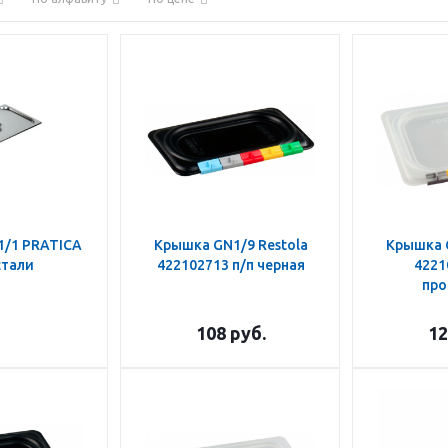
1/1 PRATICA
Крышка GN1/9 Restola
Крышка G
стали
422102713 п/п черная
4221
про
108
руб.
12