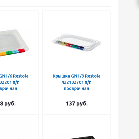
N1/6 Restola
Крышка GN1/9 Restola
02201 п/п
422102701 п/п
зрачная
прозрачная
8
руб.
137
руб.