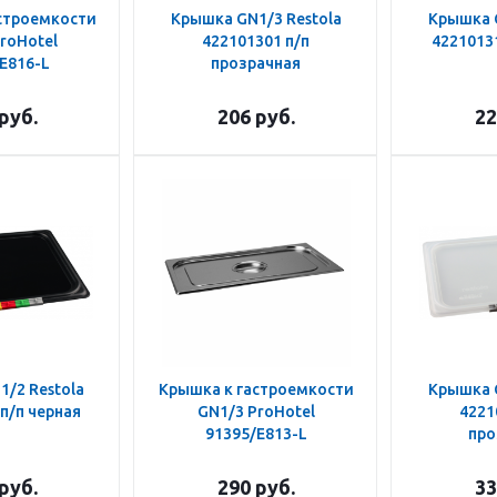
строемкости
Крышка GN1/3 Restola
Крышка G
roHotel
422101301 п/п
42210131
E816-L
прозрачная
руб.
206
руб.
22
/2 Restola
Крышка к гастроемкости
Крышка G
п/п черная
GN1/3 ProHotel
4221
91395/E813-L
про
руб.
290
руб.
33