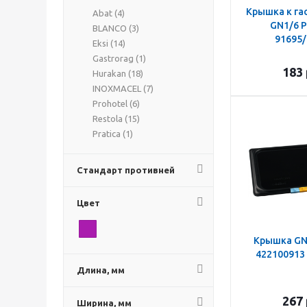
Крышка к га
Abat (
4
)
GN1/6 P
BLANCO (
3
)
91695/
Eksi (
14
)
Gastrorag (
1
)
183
Hurakan (
18
)
INOXMACEL (
7
)
Prohotel (
6
)
Restola (
15
)
Pratica (
1
)
Стандарт противней
Цвет
Крышка GN1
422100913 
Длина, мм
267
Ширина, мм