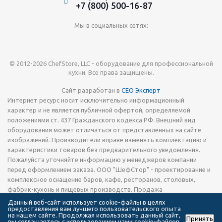
+7 (800) 500-16-87
Мы в социальных сетях:
© 2012-2026 ChefStore, LLC - оборудование для профессиональной
кухни. Все права защищены.
Сайт разработан в
СЕО Эксперт
Интернет ресурс носит исключительно информационный
характер и не является публичной офертой, определяемой
положениями ст. 437 Гражданского кодекса РФ. Внешний вид
оборудования может отличаться от представленных на сайте
изображений. Производители вправе изменять комплектацию и
характеристики товаров без предварительного уведомления.
Пожалуйста уточняйте информацию у менеджеров компании
перед оформлением заказа. ООО "ШефСтор" - проектирование и
комплексное оснащение баров, кафе, ресторанов, столовых,
фабрик-кухонь и пищевых производств. Продажа
технологического теплового, холодильного и
Данный веб-сайт использует cookie-файлы в целях
предоставления вам лучшего пользовательского опыта
электромеханического оборудования, запчастей, кухонной посуды
на нашем сайте. Продолжая использовать данный сайт,
Принять
и инвентаря, а также сервировочной посуды и приборов.
вы соглашаетесь с использованием нами cookie-файлов.