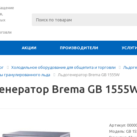
нащение
в,
вых
рговли
АКЦИИ
ПРОИЗВОДИТЕЛИ
УСЛУГ
ог
Холодильное оборудование для общепита и торговли
Льдог
ы гранулированного льда
Льдогенератор Brema GВ 1555W
енератор Brema GВ 1555
Артикул:
0000
Модель:
GВ 1