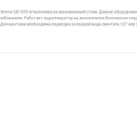
Brema GВ 1555 W выполнен из нержавеющей стали. Данное оборудован
требованиям. Работает льдогенератор на экологически безопасном хла
Для монтажа необходимы подводка холодной воды (вентиль 1/2″ или 3/4