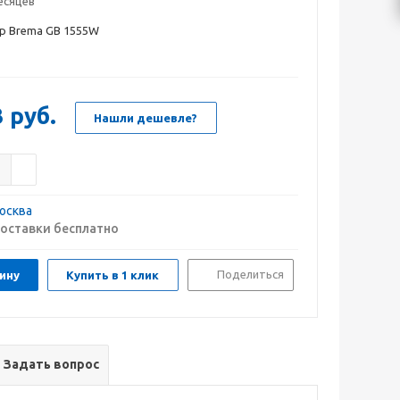
есяцев
р Brema GВ 1555W
3
руб.
Нашли дешевле?
осква
оставки бесплатно
Поделиться
ину
Купить в 1 клик
Задать вопрос