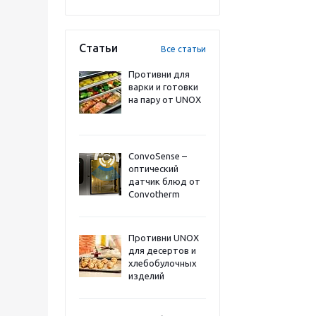
Статьи
Все статьи
Противни для
варки и готовки
на пару от UNOX
ConvoSense –
оптический
датчик блюд от
Convotherm
Противни UNOX
для десертов и
хлебобулочных
изделий