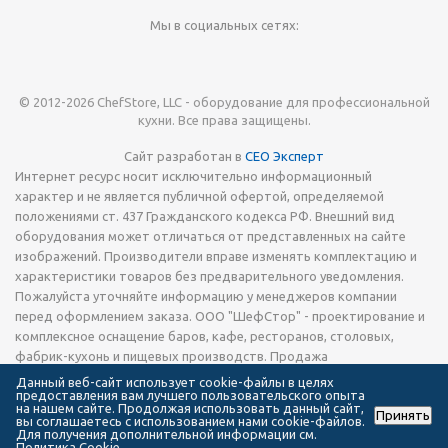
Мы в социальных сетях:
© 2012-2026 ChefStore, LLC - оборудование для профессиональной
кухни. Все права защищены.
Сайт разработан в
СЕО Эксперт
Интернет ресурс носит исключительно информационный
характер и не является публичной офертой, определяемой
положениями ст. 437 Гражданского кодекса РФ. Внешний вид
оборудования может отличаться от представленных на сайте
изображений. Производители вправе изменять комплектацию и
характеристики товаров без предварительного уведомления.
Пожалуйста уточняйте информацию у менеджеров компании
перед оформлением заказа. ООО "ШефСтор" - проектирование и
комплексное оснащение баров, кафе, ресторанов, столовых,
фабрик-кухонь и пищевых производств. Продажа
технологического теплового, холодильного и
Данный веб-сайт использует cookie-файлы в целях
предоставления вам лучшего пользовательского опыта
электромеханического оборудования, запчастей, кухонной посуды
на нашем сайте. Продолжая использовать данный сайт,
Принять
и инвентаря, а также сервировочной посуды и приборов.
вы соглашаетесь с использованием нами cookie-файлов.
Для получения дополнительной информации см.
Оказываем услуги по техническому обслуживанию и ремонту
Политика Cookie
.