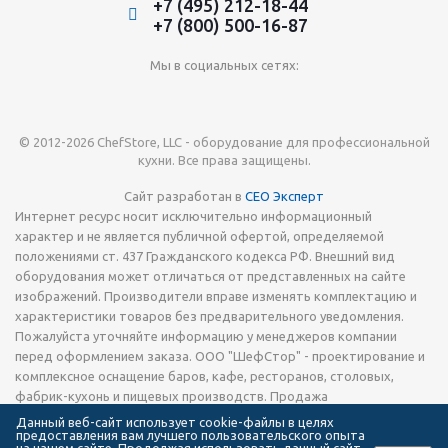
+7 (495) 212-18-44
+7 (800) 500-16-87
Мы в социальных сетях:
© 2012-2026 ChefStore, LLC - оборудование для профессиональной
кухни. Все права защищены.
Сайт разработан в
СЕО Эксперт
Интернет ресурс носит исключительно информационный
характер и не является публичной офертой, определяемой
положениями ст. 437 Гражданского кодекса РФ. Внешний вид
оборудования может отличаться от представленных на сайте
изображений. Производители вправе изменять комплектацию и
характеристики товаров без предварительного уведомления.
Пожалуйста уточняйте информацию у менеджеров компании
перед оформлением заказа. ООО "ШефСтор" - проектирование и
комплексное оснащение баров, кафе, ресторанов, столовых,
фабрик-кухонь и пищевых производств. Продажа
технологического теплового, холодильного и
Данный веб-сайт использует cookie-файлы в целях
предоставления вам лучшего пользовательского опыта
электромеханического оборудования, запчастей, кухонной посуды