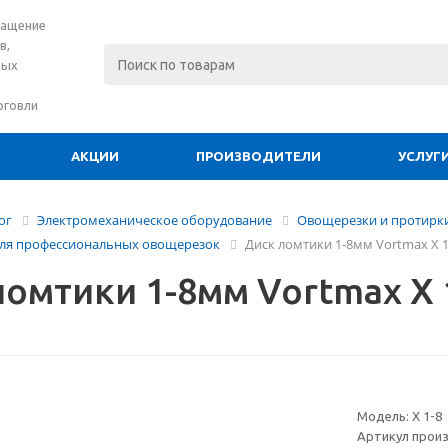
нащение
в,
вых
рговли
АКЦИИ
ПРОИЗВОДИТЕЛИ
УСЛУГ
ог
Электромеханическое оборудование
Овощерезки и протир
для профессиональных овощерезок
Диск ломтики 1-8мм Vortmax X 1
ломтики 1-8мм Vortmax X 
Модель:
X 1-8
Артикул прои