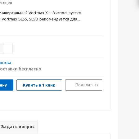
есяцев
универсальный Vortmax X 1-8 используется
Vortmax SL55, SL58, рекомендуется для...
осква
оставки бесплатно
Поделиться
ину
Купить в 1 клик
Задать вопрос