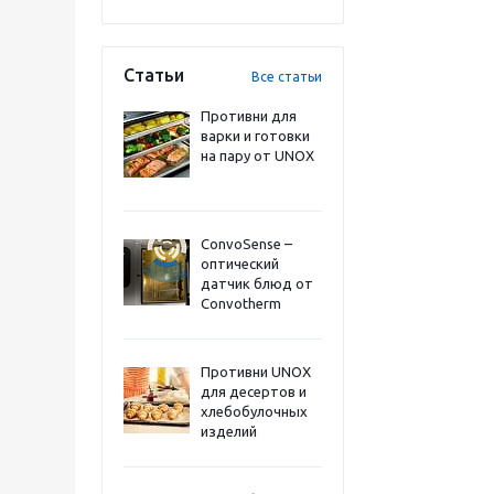
Статьи
Все статьи
Противни для
варки и готовки
на пару от UNOX
ConvoSense –
оптический
датчик блюд от
Convotherm
Противни UNOX
для десертов и
хлебобулочных
изделий