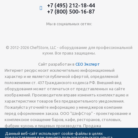
+7 (495) 212-18-44
+7 (800) 500-16-87
Мы в социальных сетях:
© 2012-2026 ChefStore, LLC - оборудование для профессиональной
кухни. Все права защищены.
Сайт разработан в
СЕО Эксперт
Интернет ресурс носит исключительно информационный
характер и не является публичной офертой, определяемой
положениями ст. 437 Гражданского кодекса РФ. Внешний вид
оборудования может отличаться от представленных на сайте
изображений. Производители вправе изменять комплектацию и
характеристики товаров без предварительного уведомления.
Пожалуйста уточняйте информацию у менеджеров компании
перед оформлением заказа. ООО "ШефСтор" - проектирование и
комплексное оснащение баров, кафе, ресторанов, столовых,
фабрик-кухонь и пищевых производств. Продажа
технологического теплового, холодильного и
Данный веб-сайт использует cookie-файлы в целях
предоставления вам лучшего пользовательского опыта
электромеханического оборудования, запчастей, кухонной посуды