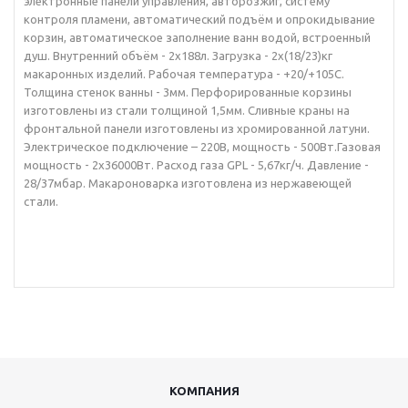
электронные панели управления, авторозжиг, систему
контроля пламени, автоматический подъём и опрокидывание
корзин, автоматическое заполнение ванн водой, встроенный
душ. Внутренний объём - 2х188л. Загрузка - 2х(18/23)кг
макаронных изделий. Рабочая температура - +20/+105С.
Толщина стенок ванны - 3мм. Перфорированные корзины
изготовлены из стали толщиной 1,5мм. Сливные краны на
фронтальной панели изготовлены из хромированной латуни.
Электрическое подключение – 220В, мощность - 500Вт.Газовая
мощность - 2х36000Вт. Расход газа GPL - 5,67кг/ч. Давление -
28/37мбар. Макароноварка изготовлена из нержавеющей
стали.
КОМПАНИЯ