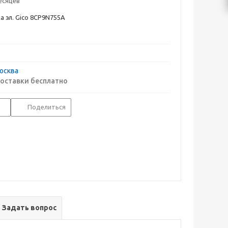
есяцев
 эл. Gico 8СP9N755A
осква
оставки бесплатно
Поделиться
Задать вопрос