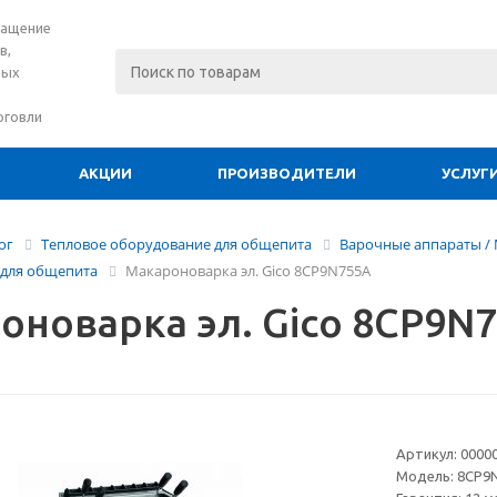
нащение
в,
вых
рговли
АКЦИИ
ПРОИЗВОДИТЕЛИ
УСЛУГ
ог
Тепловое оборудование для общепита
Варочные аппараты /
 для общепита
Макароноварка эл. Gico 8СP9N755A
оноварка эл. Gico 8СP9N
Артикул:
0000
Модель:
8CP9