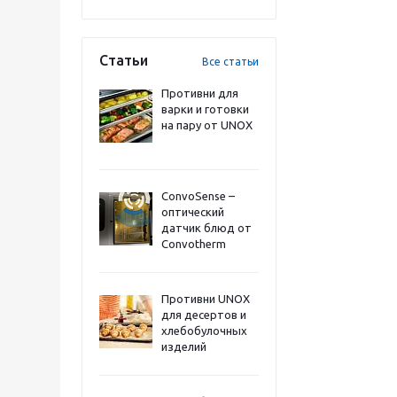
Статьи
Все статьи
Противни для
варки и готовки
на пару от UNOX
ConvoSense –
оптический
датчик блюд от
Convotherm
Противни UNOX
для десертов и
хлебобулочных
изделий