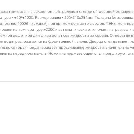
электрическая на закрытом нейтральном стенде с 1 дверцей оснащена 
тура - +30/+100С. Размер ванны - 306х510х294мм. Толщина бесшовных с
щностью 4000Вт каждый) при прямом контакте с водой. ТЭНы монтиру
новлен на температуру +220С и автоматически отключает нагрев, если 
ёмной решёткой для слива остатков жидкости из корзин. Отверстие в
чи воды располагается на фронтальной панели. Дверца стенда имеет м
стеме, которая предотвращает просачивание жидкости, значительно у
ены на переднюю панель. Ножки из нержавеющей стали регулируются п