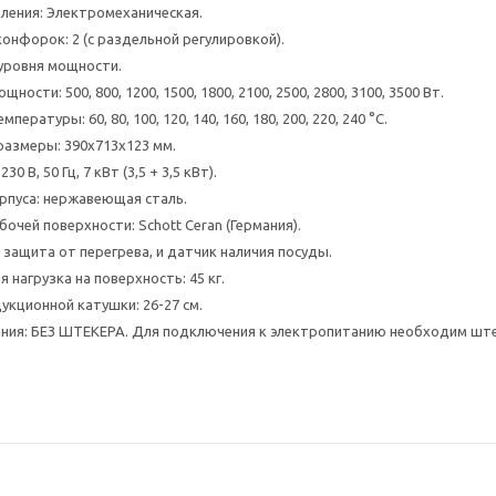
вления: Электромеханическая.
онфорок: 2 (с раздельной регулировкой).
 уровня мощности.
щности: 500, 800, 1200, 1500, 1800, 2100, 2500, 2800, 3100, 3500 Вт.
мпературы: 60, 80, 100, 120, 140, 160, 180, 200, 220, 240 °C.
размеры: 390х713х123 мм.
0 В, 50 Гц, 7 кВт (3,5 + 3,5 кВт).
рпуса: нержавеющая сталь.
очей поверхности: Schott Ceran (Германия).
защита от перегрева, и датчик наличия посуды.
 нагрузка на поверхность: 45 кг.
укционной катушки: 26-27 см.
ния: БЕЗ ШТЕКЕРА. Для подключения к электропитанию необходим штеке