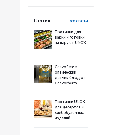
Статьи
Все статьи
Противни для
варки и готовки
на пару от UNOX
ConvoSense –
оптический
датчик блюд от
Convotherm
Противни UNOX
для десертов и
хлебобулочных
изделий