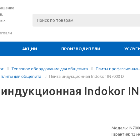
нащение
в,
вых
рговли
АКЦИИ
ПРОИЗВОДИТЕЛИ
УСЛУГ
ог
Тепловое оборудование для общепита
Плиты профессиональ
плиты для общепита
Плита индукционная Indokor IN7000 D
 индукционная Indokor IN
Модель:
IN700
Гарантия:
12 м