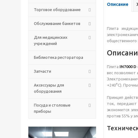
Описание
Торговое оборудование
Обслуживание банкетов
Плита индукц
электромеханич
Для медицинских
общественного 
учреждений
Описани
Библиотека ресторатора
Плита
IN7000 D
Запчасти
вес позволяют 
Электромеханич
Аксессуары для
+240°C). Прочны
оборудования
Принцип действ
ток, передают
Посуда и столовые
экономится эле
приборы
против 55% у эл
Техничес