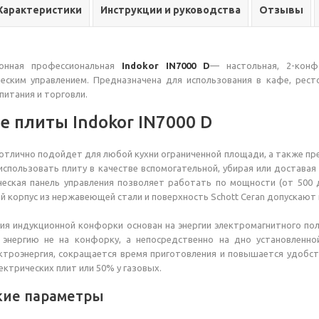
Характеристики
Инструкции и руководства
Отзывы
ионная профессиональная
Indokor IN7000 D
— настольная, 2-кон
еским управлением. Предназначена для использования в кафе, рест
питания и торговли.
е плиты Indokor IN7000 D
отлично подойдет для любой кухни ограниченной площади, а также п
использовать плиту в качестве вспомогательной, убирая или доставая
еская панель управления позволяет работать по мощности (от 500 
й корпус из нержавеющей стали и поверхность Schott Ceran допускают на
ия индукционной конфорки основан на энергии электромагнитного по
 энергию не на конфорку, а непосредственно на дно установленн
ктроэнергия, сокращается время приготовления и повышается удобс
ектрических плит или 50% у газовых.
кие параметры