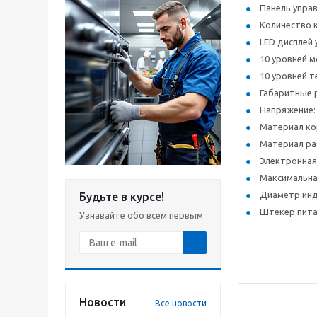
Панель упра
Количество к
LED дисплей
10 уровней мо
10 уровней те
Габаритные 
Напряжение: 23
Материал ко
Материал раб
Электронная 
Максимальная
Диаметр инд
Будьте в курсе!
Штекер пита
Узнавайте обо всем первым
Новости
Все новости