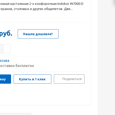
онная настольная 2-х конфорочная Indokor IN7000 D
торанов, столовых и других общепитов. Две...
руб.
Нашли дешевле?
осква
оставки бесплатно
Поделиться
ину
Купить в 1 клик