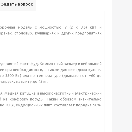
Задать вопрос
форочная модель с мощностью 7 (2 х 3,5) кВт и
оранах, столовых, кулинариях и других предприятиях
редприятий фаст-фуд. Компактный размер и небольшой
 ее при необходимости, а также для выездных кухонь.
до 3500 Вт) или по температуре (диапазон от +60 до
грузку на плиту до 45 кг.
ля. Медная катушка и высокочастотный электрический
ой на конфорку посуды. Таким образом значительно
тво. КПД индукционных плит составляет порядка 90%,