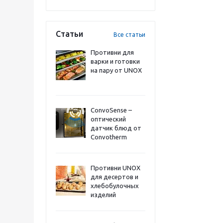
Статьи
Все статьи
Противни для
варки и готовки
на пару от UNOX
ConvoSense –
оптический
датчик блюд от
Convotherm
Противни UNOX
для десертов и
хлебобулочных
изделий