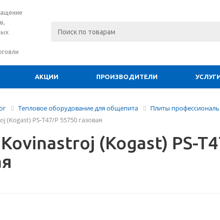
нащение
в,
вых
рговли
АКЦИИ
ПРОИЗВОДИТЕЛИ
УСЛУГ
ог
Тепловое оборудование для общепита
Плиты профессиональ
oj (Kogast) PS-T47/P 55750 газовая
Kovinastroj (Kogast) PS-T
ая