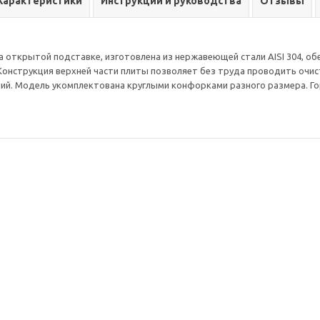
Характеристики
Инструкции и руководства
Отзывы
а открытой подставке, изготовлена из нержавеющей стали AISI 304, о
Конструкция верхней части плиты позволяет без труда проводить очистк
ний.
Модель укомплектована круглыми конфорками разного размера.
Го