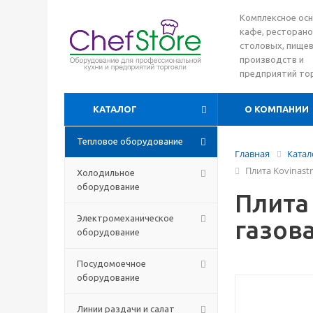
Комплексное ос
кафе, ресторано
столовых, пище
производств и
предприятий то
КАТАЛОГ
О КОМПАНИИ
Тепловое оборудование
Главная
Катал
Плита Kovinastr
Холодильное
оборудование
Плита 
Электромеханическое
газов
оборудование
Посудомоечное
оборудование
Линии раздачи и салат