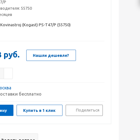
7/P
зводителя:
55750
есяцев
Kovinastroj (Kogast) PS-T47/P (55750)
8
руб.
Нашли дешевле?
осква
оставки бесплатно
Поделиться
ину
Купить в 1 клик