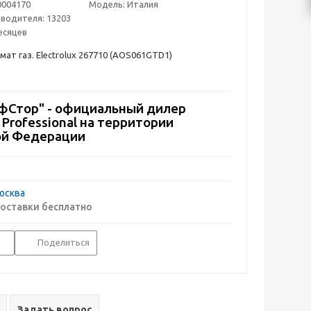
0004170
Модель:
Италия
зводителя:
13203
есяцев
ат газ. Electrolux 267710 (AOS061GTD1)
Стор" - официальный дилер
x Professional на территории
ой Федерации
осква
оставки бесплатно
Поделиться
Задать вопрос