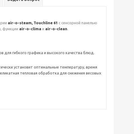
ерии
air-o-steam,
Touchline 61
с сенсорной панелью
), функции
air-o-clima
и
air-o-clean
.
 для гибкого графика и высокого качества блюд.
тически установит оптимальные температуру, время
Деликатная тепловая обработка для снижения весовых