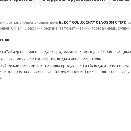
ый газ)
пароконвекционная печь
ELECTROLUX 267710 (AOS061GTD1)
с
ровней GN 1/1, 3 рабочих режима (автоматический, программный, ручной
кции:
ьтиТаймер позволяет задать продолжительность для 14 рабочих циклов
 для экономии электроэнергии, воды и ополаскивателя.
кий режим: выберите категорию продукта и тип блюда, и печь автома
ия и уровень паронасыщения. Предусмотрены 3 цикла приготовления (
вы