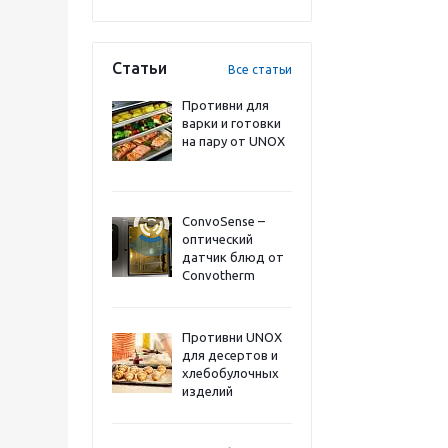
Статьи
Все статьи
Противни для
варки и готовки
на пару от UNOX
ConvoSense –
оптический
датчик блюд от
Convotherm
Противни UNOX
для десертов и
хлебобулочных
изделий