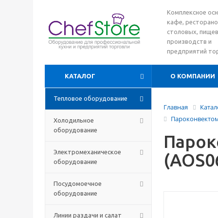
Комплексное ос
кафе, ресторано
столовых, пище
производств и
предприятий то
КАТАЛОГ
О КОМПАНИИ
Тепловое оборудование
Главная
Катал
Пароконвектом
Холодильное
оборудование
Пароко
Электромеханическое
(AOS0
оборудование
Посудомоечное
оборудование
Линии раздачи и салат