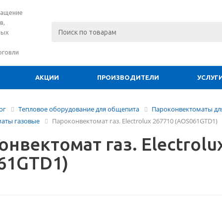
нащение
в,
вых
рговли
АКЦИИ
ПРОИЗВОДИТЕЛИ
УСЛУГ
ог
Тепловое оборудование для общепита
Пароконвектоматы для
аты газовые
Пароконвектомат газ. Electrolux 267710 (AOS061GTD1)
нвектомат газ. Electrolu
61GTD1)