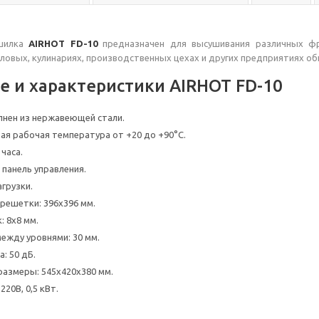
ушилка
AIRHOT FD-10
предназначен для высушивания различных фру
оловых, кулинариях, производственных цехах и других предприятиях об
е и характеристики AIRHOT FD-10
лнен из нержавеющей стали.
ая рабочая температура от +20 до +90°С.
 часа.
панель управления.
агрузки.
решетки: 396х396 мм.
: 8x8 мм.
ежду уровнями: 30 мм.
: 50 дБ.
размеры: 545х420х380 мм.
220В, 0,5 кВт.