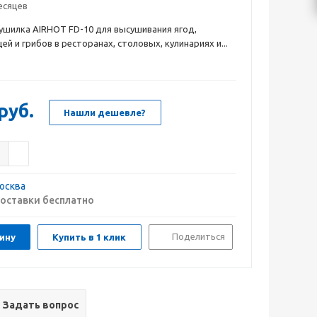
есяцев
шилка AIRHOT FD-10 для высушивания ягод,
й и грибов в ресторанах, столовых, кулинариях и...
руб.
Нашли дешевле?
осква
оставки бесплатно
Поделиться
ину
Купить в 1 клик
Задать вопрос