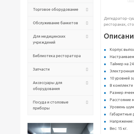
Торговое оборудование
Дегидратор-с
Обслуживание банкетов
ресторанах, ст
Описани
Для медицинских
учреждений
Корпус выпо
Библиотека ресторатора
Настраиваем
Таймер на 24
Запчасти
Электронная 
10 уровней з
Аксессуары для
В комплекте 
оборудования
Размер ячеек
Расстояние м
Посуда и столовые
Уровень шума
приборы
Габаритные 
Напряжение: 
Вес: 15 кг.