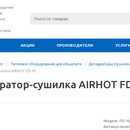
нащение
в,
вых
рговли
АКЦИИ
ПРОИЗВОДИТЕЛИ
УСЛУГ
ог
Тепловое оборудование для общепита
Дегидраторы (сушилк
шилка AIRHOT FD-10
ратор-сушилка AIRHOT F
Модель:
FD-10
Артикул прои