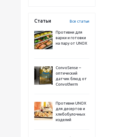
Статьи
Все статьи
Противни для
варки и готовки
на пару от UNOX
ConvoSense –
оптический
датчик блюд от
Convotherm
Противни UNOX
для десертов и
хлебобулочных
изделий