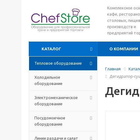
Комплексное ос
кафе, ресторано
столовых, пище
производств и
предприятий то
КАТАЛОГ
О КОМПАНИИ
Тепловое оборудование
Главная
Катал
Дегидратор-су
Холодильное
оборудование
Дегид
Электромеханическое
оборудование
Посудомоечное
оборудование
Линии раздачи и салат