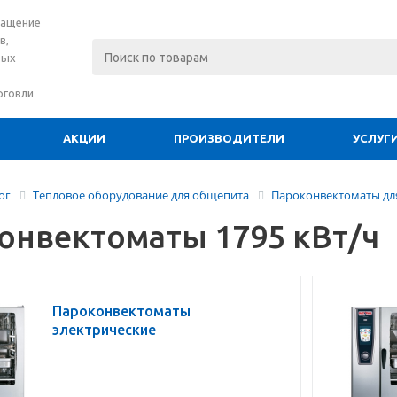
нащение
в,
вых
рговли
АКЦИИ
ПРОИЗВОДИТЕЛИ
УСЛУГ
ог
Тепловое оборудование для общепита
Пароконвектоматы для
онвектоматы 1795 кВт/ч
Пароконвектоматы
электрические