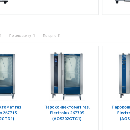
По алфавиту
По цене
томат газ.
Пароконвектомат газ.
Пароконв
ux 267715
Electrolux 267705
Electr
2GTD1)
(AOS202GTG1)
(AOS