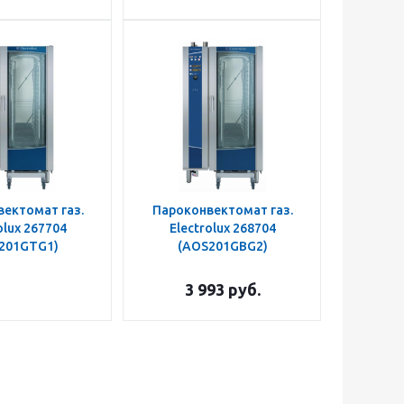
ектомат газ.
Пароконвектомат газ.
olux 267704
Electrolux 268704
201GTG1)
(AOS201GBG2)
3 993
руб.