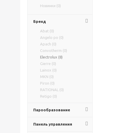
Новинки (
0
)
Бренд
Abat (
0
)
Angelo po (
0
)
Apach (
0
)
Convotherm (
0
)
Electrolux (
8
)
Gierre (
0
)
Lainox (
0
)
MKN (
0
)
Piron (
0
)
RATIONAL (
0
)
Retigo (
0
)
Smeg (
0
)
Tatra (
0
)
Парообразование
Tecnoeka (
0
)
Tecnoinox (
0
)
Панель управления
Unox (
0
)