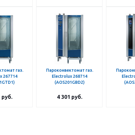
томат газ.
Пароконвектомат газ.
Пароконв
ux 267714
Electrolux 268714
Electr
1GTD1)
(AOS201GBD2)
(AOS
3
руб.
4 301
руб.