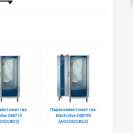
ектомат газ.
Пароконвектомат газ.
olux 268715
Electrolux 268705
202GBD2)
(AOS202GBG2)