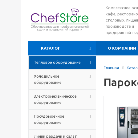
Комплексное ос
кафе, ресторано
столовых, пище
производств и
предприятий то
КАТАЛОГ
О КОМПАНИИ
Тепловое оборудование
Главная
Катал
Холодильное
Парок
оборудование
Электромеханическое
оборудование
Посудомоечное
оборудование
Линии раздачи и салат