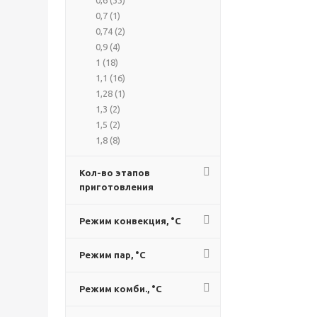
0,6 (
33
)
0,7 (
1
)
0,74 (
2
)
0,9 (
4
)
1 (
18
)
1,1 (
16
)
1,28 (
1
)
1,3 (
2
)
1,5 (
2
)
1,8 (
8
)
10,1 (
5
)
10,4 (
1
)
Кол-во этапов
приготовления
10,5 (
30
)
10,6 (
2
)
10,8 (
11
)
Режим конвекция, °C
10,9 (
3
)
1058 (
26
)
Режим пар, °C
11 (
34
)
11,4 (
4
)
Режим комби., °C
11,7 (
2
)
12,4 (
1
)